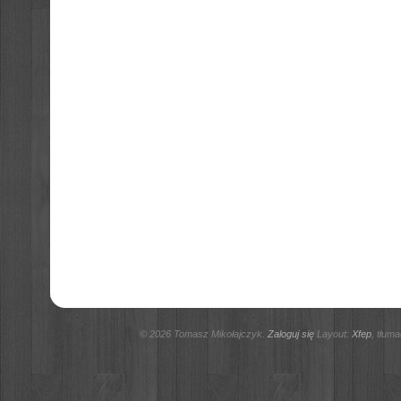
© 2026 Tomasz Mikołajczyk.
Zaloguj się
Layout:
Xfep
, tłum