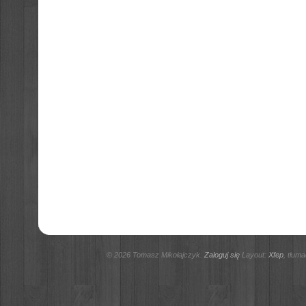
© 2026 Tomasz Mikołajczyk.
Zaloguj się
Layout:
Xfep
, tłum