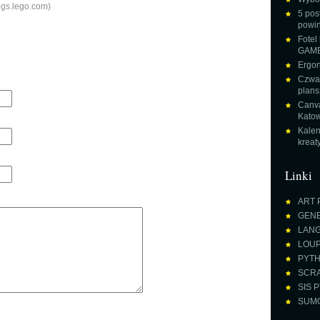
ings.lego.com)
5 pos
powin
Fotel
GAME
Ergon
Czwar
plans
Canva
Katow
Kalen
krea
Linki
ART 
GENE
LANGU
LOUPE
PYTH
SCRA
SIS P
SUMO 