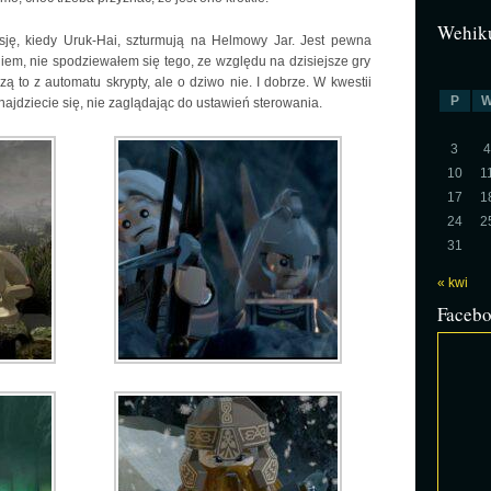
Wehiku
ję, kiedy Uruk-Hai, szturmują na Helmowy Jar. Jest pewna
iem, nie spodziewałem się tego, ze względu na dzisiejsze gry
 to z automatu skrypty, ale o dziwo nie. I dobrze. W kwestii
P
dnajdziecie się, nie zaglądając do ustawień sterowania.
3
4
10
1
17
1
24
2
31
« kwi
Faceb