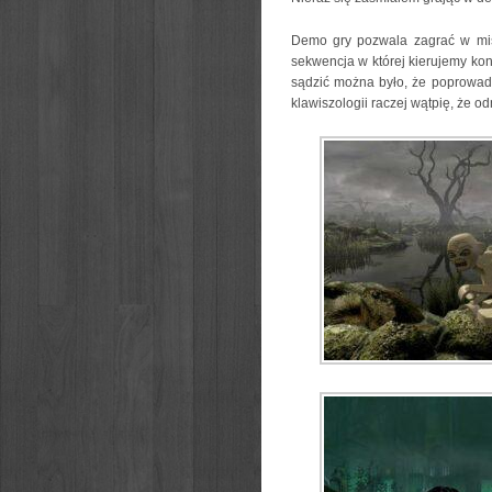
Demo gry pozwala zagrać w mis
sekwencja w której kierujemy kon
sądzić można było, że poprowadzą
klawiszologii raczej wątpię, że o