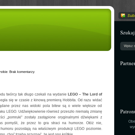
Szukaj
Partne
stkie
.
Brak komentarzy
.
wodu twórcy tak długo czekali na wydanie
LEGO – The Lord of
biegła się w czasie z kinową premierą Hobbita. Od razu widać
lądane przez nas widoki pola bitew są o wiele większe od
Patron
naku LEGO. Udźwiękowienie również przeszło niemałą zmianę
ci „pomruki” zostały zastąpione oryginalnymi dźwiękami z
Obe
s pomyśli, że przez to gra straci na humorze. Otóż nie,
wy
a humoru pozostają na właściwym produkcji LEGO poziomie.
o, choć trzeba przyznać, że jest ono krótkie.