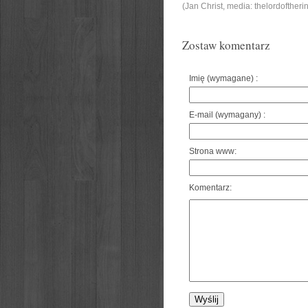
(Jan Christ, media: thelordofther
Zostaw komentarz
Imię (wymagane) :
E-mail (wymagany) :
Strona www:
Komentarz: