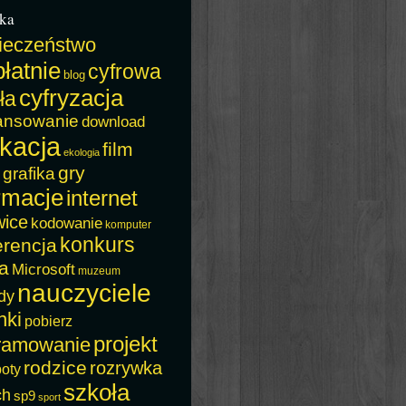
ka
ieczeństwo
łatnie
cyfrowa
blog
cyfryzacja
ła
ansowanie
download
kacja
film
ekologia
gry
grafika
rmacje
internet
wice
kodowanie
komputer
konkurs
erencja
a
Microsoft
muzeum
nauczyciele
dy
nki
pobierz
projekt
ramowanie
rodzice
rozrywka
boty
szkoła
ch
sp9
sport