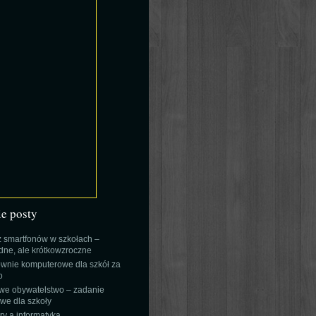
ie posty
 smartfonów w szkołach –
ne, ale krótkowzroczne
wnie komputerowe dla szkół za
o
we obywatelstwo – zadanie
e dla szkoły
y a informatyka