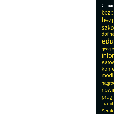
Chmur
bezp
bezp
szko
dofin
edu
google
info
Kato
konf
medi
nagro
nowi
prog
ro
robot
Scrat