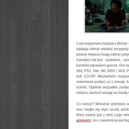
Cała wspaniała muzyka z filmów – 
oddając klimat wielkiej przygod
pewne miejsca mogą
odkryć jedyn
A postaci ma być – podobno – pona
bardziej wprawieni gracze. Gra b
360, PS3, Vita, Wii, NDS i 3DS.
tryb CO-OP. Mechanizm rozgryw
zmienianie postaci co 1 minutę, k
ocenić. Ogólnie wszystkie post
miejscu zwrócić uwagę na brodę 
Co cieszy? Wreszcie premiera w
was mogła się tego raczej spod
Wars żadna gra z serii Lego mn
adresem
), bo z pewnością jest t