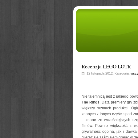
Recenzja LEGO LOTR
12 listopada 2012. Kategoria:
wszy
Nie tajemnicą jest z jakiego po
The Rings
. Data premiery gry z
większy rozmach produkcji. Og
znanych z innych części spod z
– znane ze wcześniejszych częś
filmów. Pewnie większość z wa
grywalność ogólna, jak i dawk
Nieraz się zaśmiałem grając w dem