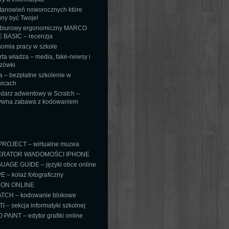
tanowień noworocznych które
ny być Twoje!
 biurowy ergonomiczny MARCO
 BASIC – recenzja
omia pracy w szkole
ta władza – media, fake-newsy i
zówki
 – bezpłatne szkolenie w
icach
darz adwentowy w Scratch –
tywna zabawa z kodowaniem
PROJECT – wirtualne muzea
RATOR WIADOMOŚCI IPHONE
AGE GUIDE – języki obce online
 – kolaż fotograficzny
ON ONLINE
TCH – kodowanie blokowe
TI – sekcja informatyki szkolnej
PAINT – edytor grafiki online