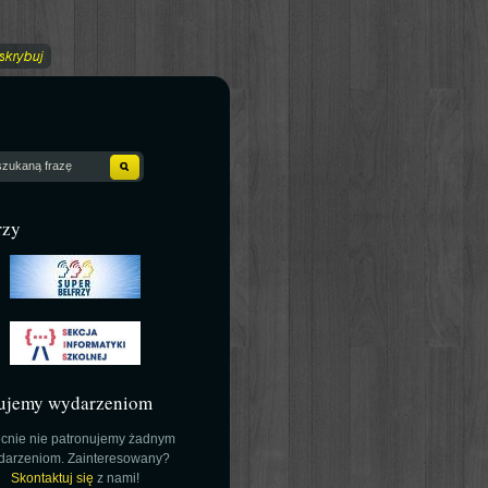
rzy
ujemy wydarzeniom
cnie nie patronujemy żadnym
darzeniom. Zainteresowany?
Skontaktuj się
z nami!