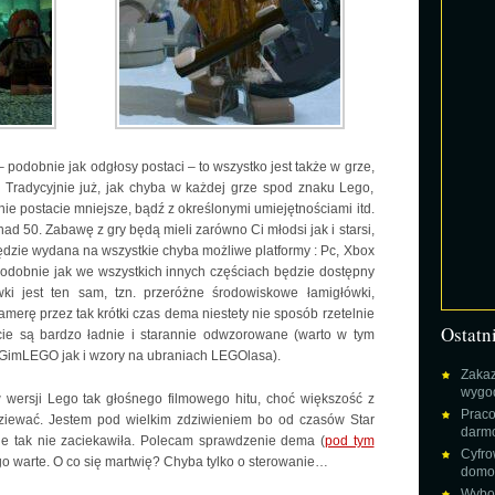
podobnie jak odgłosy postaci – to wszystko jest także w grze,
y. Tradycyjnie już, jak chyba w każdej grze spod znaku Lego,
ie postacie mniejsze, bądź z określonymi umiejętnościami itd.
d 50. Zabawę z gry będą mieli zarówno Ci młodsi jak i starsi,
ędzie wydana na wszystkie chyba możliwe platformy : Pc, Xbox
 Podobnie jak we wszystkich innych częściach będzie dostępny
ki jest ten sam, tzn. przeróżne środowiskowe łamigłówki,
amerę przez tak krótki czas dema niestety nie sposób rzetelnie
Ostatn
acie są bardzo ładnie i starannie odwzorowane (warto w tym
GimLEGO jak i wzory na ubraniach LEGOlasa).
Zakaz
wygod
 wersji Lego tak głośnego filmowego hitu, choć większość z
Praco
ziewać. Jestem pod wielkim zdziwieniem bo od czasów Star
darm
ie tak nie zaciekawiła. Polecam sprawdzenie dema (
pod tym
Cyfro
ego warte. O co się martwię? Chyba tylko o sterowanie…
domow
Wybor