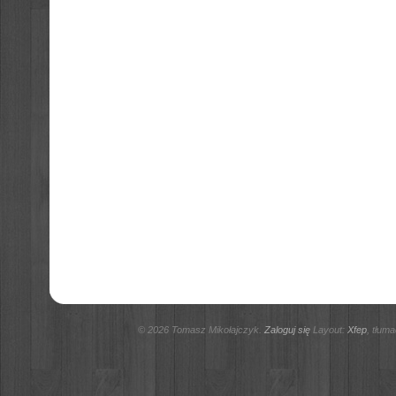
© 2026 Tomasz Mikołajczyk.
Zaloguj się
Layout:
Xfep
, tłum