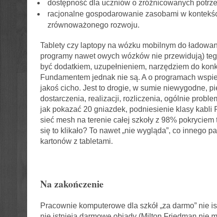
dostępność dla uczniów o zróżnicowanych potrz
racjonalne gospodarowanie zasobami w kontekś
zrównoważonego rozwoju.
Tablety czy laptopy na wózku mobilnym do ładowani
programy nawet owych wózków nie przewidują) teg
być dodatkiem, uzupełnieniem, narzędziem do konk
Fundamentem jednak nie są. A o programach wspi
jakoś cicho. Jest to drogie, w sumie niewygodne, pi
dostarczenia, realizacji, rozliczenia, ogólnie prob
jak pokazać 20 gniazdek, podniesienie klasy kabli
sieć mesh na terenie całej szkoły z 98% pokryciem 
się to klikało? To nawet „nie wygląda”, co innego pa
kartonów z tabletami.
Na zakończenie
Pracownie komputerowe dla szkół „za darmo” nie ist
nie istnieją darmowe obiady (Milton Friedman nie mó