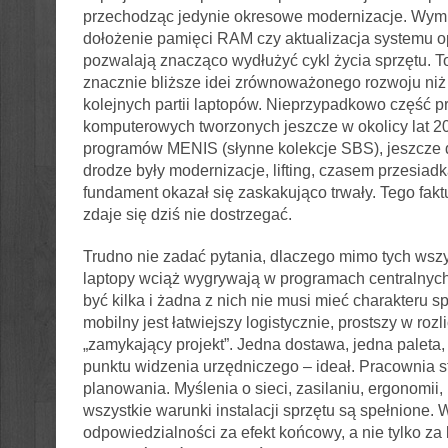
przechodząc jedynie okresowe modernizacje. Wy
dołożenie pamięci RAM czy aktualizacja systemu 
pozwalają znacząco wydłużyć cykl życia sprzętu. To
znacznie bliższe idei zrównoważonego rozwoju niż
kolejnych partii laptopów. Nieprzypadkowo część p
komputerowych tworzonych jeszcze w okolicy lat 
programów MENIS (słynne kolekcje SBS), jeszcze d
drodze były modernizacje, lifting, czasem przesiadk
fundament okazał się zaskakująco trwały. Tego fakt
zdaje się dziś nie dostrzegać.
Trudno nie zadać pytania, dlaczego mimo tych wsz
laptopy wciąż wygrywają w programach centralnyc
być kilka i żadna z nich nie musi mieć charakteru 
mobilny jest łatwiejszy logistycznie, prostszy w rozl
„zamykający projekt”. Jedna dostawa, jedna paleta
punktu widzenia urzędniczego – ideał. Pracownia
planowania. Myślenia o sieci, zasilaniu, ergonomii, 
wszystkie warunki instalacji sprzętu są spełnione.
odpowiedzialności za efekt końcowy, a nie tylko za