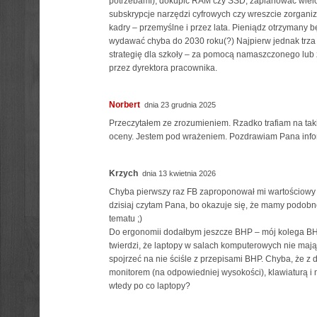
potrzebami), dokupić RAM czy SSD, zaplanować wielo
subskrypcje narzędzi cyfrowych czy wreszcie zorgani
kadry – przemyślne i przez lata. Pieniądz otrzymany 
wydawać chyba do 2030 roku(?) Najpierw jednak trz
strategię dla szkoły – za pomocą namaszczonego lub
przez dyrektora pracownika.
Norbert
dnia 23 grudnia 2025
Przeczytałem ze zrozumieniem. Rzadko trafiam na tak
oceny. Jestem pod wrażeniem. Pozdrawiam Pana info
Krzych
dnia 13 kwietnia 2026
Chyba pierwszy raz FB zaproponował mi wartościowy c
dzisiaj czytam Pana, bo okazuje się, że mamy podobn
tematu ;)
Do ergonomii dodałbym jeszcze BHP – mój kolega B
twierdzi, że laptopy w salach komputerowych nie mają r
spojrzeć na nie ściśle z przepisami BHP. Chyba, że 
monitorem (na odpowiedniej wysokości), klawiaturą i
wtedy po co laptopy?