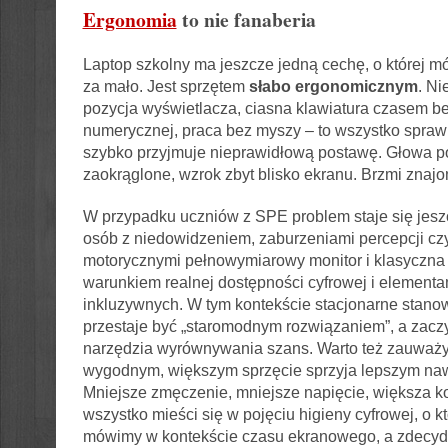
Ergonomia
to nie fanaberia
Laptop szkolny ma jeszcze jedną cechę, o której 
za mało. Jest sprzętem
słabo ergonomicznym
. Ni
pozycja wyświetlacza, ciasna klawiatura czasem be
numerycznej, praca bez myszy – to wszystko spraw
szybko przyjmuje nieprawidłową postawę. Głowa p
zaokrąglone, wzrok zbyt blisko ekranu. Brzmi znaj
W przypadku uczniów z SPE problem staje się jesz
osób z niedowidzeniem, zaburzeniami percepcji c
motorycznymi pełnowymiarowy monitor i klasyczna 
warunkiem realnej dostępności cyfrowej i elementam
inkluzywnych. W tym kontekście stacjonarne stan
przestaje być „staromodnym rozwiązaniem”, a zaczy
narzędzia wyrównywania szans. Warto też zauważy
wygodnym, większym sprzęcie sprzyja lepszym na
Mniejsze zmęczenie, mniejsze napięcie, większa ko
wszystko mieści się w pojęciu higieny cyfrowej, o kt
mówimy w kontekście czasu ekranowego, a zdecyd