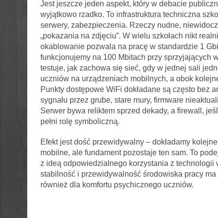
Jest jeszcze jeden aspekt, który w debacie publiczn
wyjątkowo rzadko. To infrastruktura techniczna szkoł
serwery, zabezpieczenia. Rzeczy nudne, niewidocz
„pokazania na zdjęciu”. W wielu szkołach nikt realn
okablowanie pozwala na pracę w standardzie 1 Gbit
funkcjonujemy na 100 Mbitach przy sprzyjających w
testuje, jak zachowa się sieć, gdy w jednej sali je
uczniów na urządzeniach mobilnych, a obok kolejne
Punkty dostępowe WiFi dokładane są często bez an
sygnału przez grube, stare mury, firmware nieaktua
Serwer bywa reliktem sprzed dekady, a firewall, jeśli
pełni rolę symboliczną.
Efekt jest dość przewidywalny – dokładamy kolejne
mobilne, ale fundament pozostaje ten sam. To pode
z ideą odpowiedzialnego korzystania z technologii 
stabilność i przewidywalność środowiska pracy m
również dla komfortu psychicznego uczniów.