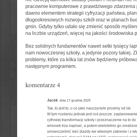
pracownie komputerowe z prawdziwego zdarzenia 
dawno elementem strategii cyfryzacji państwa, plan
długookresowych rozwoju szkół oraz w planach bud
gmin. Gdyby tylko udało się zmienić sposób myślen
na liczbie urządzeń, więcej na jakości środowiska p
Bez solidnych fundamentów nawet setki tysięcy la
nam nowoczesnej szkoły, a jedynie pozory takiej. Z
problemy, które za kilka lat znów będziemy prób
następnym programem.
komentarze 4
Jacek
dnia 17 grudnia 2025
Tak, to jest to, o co jako nauczyciele prosimy od lat.
W tym rozdaniu jednak jest coś jeszcze: zaplanowanie 
cyfrowej transformacji szkoły i przeznaczenie na to do 
wniosek trza napisać, a potem wieloletnio go zrealiz
unowocześnić sieć (każdy we własnym zakresie i z w