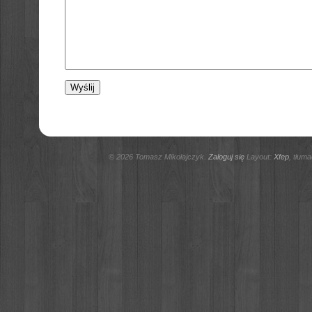
© 2026 Tomasz Mikołajczyk.
Zaloguj się
Layout:
Xfep
, tłum