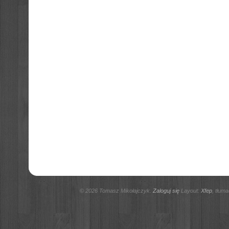
© 2026 Tomasz Mikołajczyk.
Zaloguj się
Layout:
Xfep
, tłum