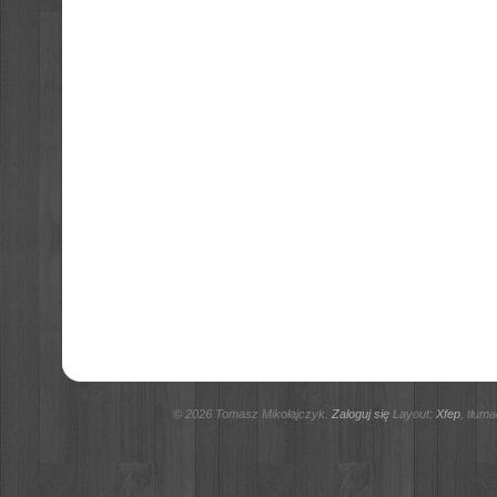
© 2026 Tomasz Mikołajczyk.
Zaloguj się
Layout:
Xfep
, tłum