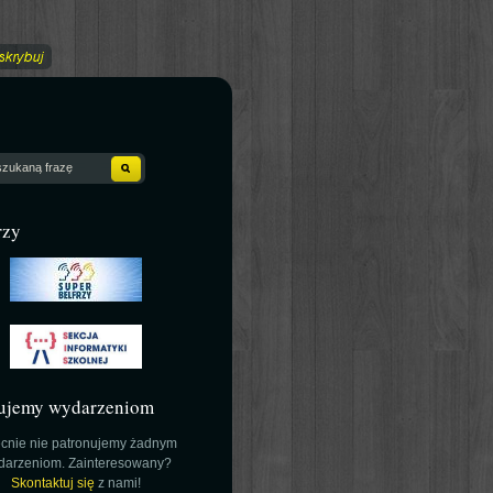
rzy
ujemy wydarzeniom
cnie nie patronujemy żadnym
darzeniom. Zainteresowany?
Skontaktuj się
z nami!