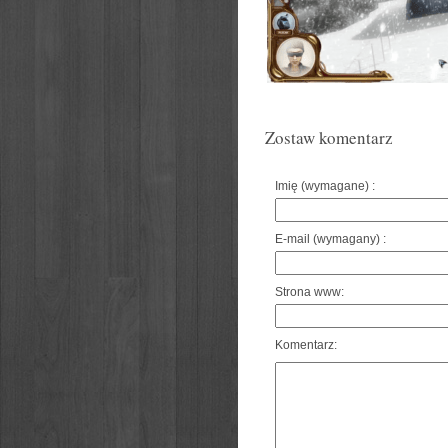
Zostaw komentarz
Imię (wymagane) :
E-mail (wymagany) :
Strona www:
Komentarz: