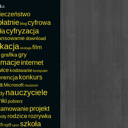
ka
ieczeństwo
łatnie
cyfrowa
blog
cyfryzacja
ła
ansowanie
download
kacja
film
ekologia
gry
grafika
rmacje
internet
wice
kodowanie
komputer
konkurs
erencja
a
Microsoft
muzeum
nauczyciele
dy
nki
pobierz
projekt
ramowanie
rodzice
rozrywka
boty
szkoła
ch
sp9
sport