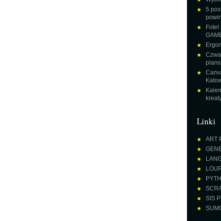
5 pos
powin
Fotel
GAME
Ergon
Czwar
plans
Canva
Katow
Kalen
krea
Linki
ART 
GENE
LANGU
LOUPE
PYTH
SCRA
SIS P
SUMO 