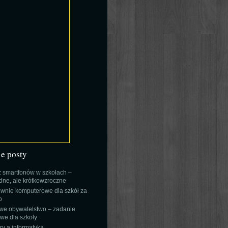
ie posty
 smartfonów w szkołach –
ne, ale krótkowzroczne
wnie komputerowe dla szkół za
o
we obywatelstwo – zadanie
e dla szkoły
y a informatyka