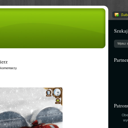
Szukaj
Partne
ierz
 komentarzy
.
Patron
Obe
wy