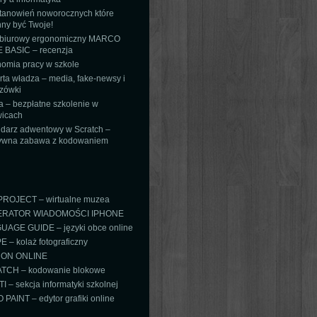
tanowień noworocznych które
ny być Twoje!
 biurowy ergonomiczny MARCO
 BASIC – recenzja
omia pracy w szkole
ta władza – media, fake-newsy i
zówki
 – bezpłatne szkolenie w
icach
darz adwentowy w Scratch –
tywna zabawa z kodowaniem
PROJECT – wirtualne muzea
RATOR WIADOMOŚCI IPHONE
AGE GUIDE – języki obce online
 – kolaż fotograficzny
ON ONLINE
TCH – kodowanie blokowe
TI – sekcja informatyki szkolnej
PAINT – edytor grafiki online