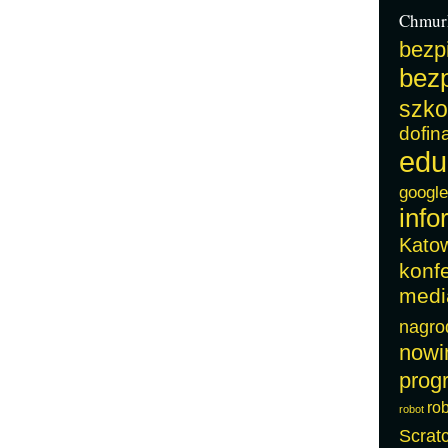
Chmur
bezp
bezp
szko
dofin
edu
google
info
Kato
konf
medi
nagro
nowi
prog
ro
robot
Scrat