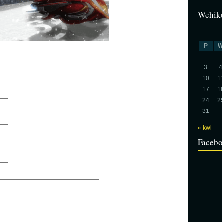
Wehiku
P
3
4
10
1
17
1
24
2
31
« kwi
Faceb