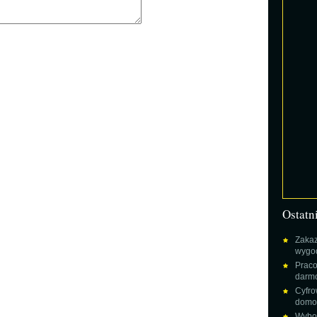
Ostatn
Zakaz
wygod
Praco
darm
Cyfro
domow
Wybor