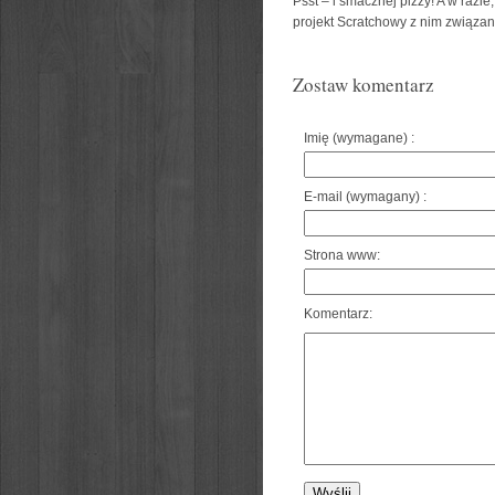
Psst – i smacznej pizzy! A w razie
projekt Scratchowy z nim związan
Zostaw komentarz
Imię (wymagane) :
E-mail (wymagany) :
Strona www:
Komentarz: