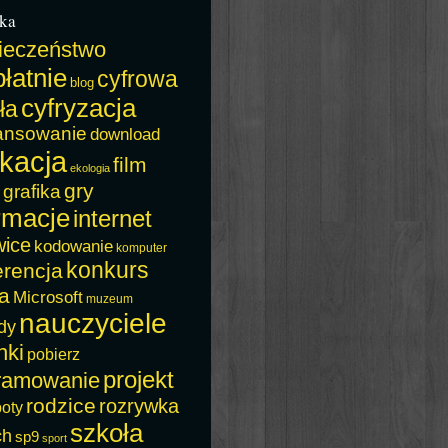
ka
ieczeństwo
łatnie
cyfrowa
blog
cyfryzacja
ła
ansowanie
download
kacja
film
ekologia
gry
grafika
rmacje
internet
wice
kodowanie
komputer
konkurs
erencja
a
Microsoft
muzeum
nauczyciele
dy
nki
pobierz
projekt
ramowanie
rodzice
rozrywka
boty
szkoła
ch
sp9
sport