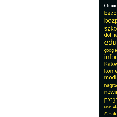
Chmur
bezp
bezp
szko
dofin
edu
google
info
Kato
konf
medi
nagro
nowi
prog
ro
robot
Scrat