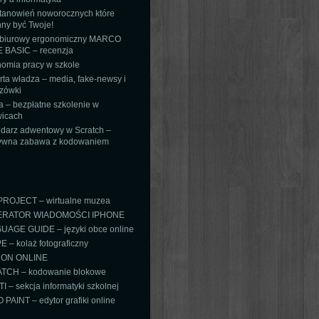
tanowień noworocznych które
ny być Twoje!
 biurowy ergonomiczny MARCO
 BASIC – recenzja
omia pracy w szkole
ta władza – media, fake-newsy i
zówki
 – bezpłatne szkolenie w
icach
darz adwentowy w Scratch –
tywna zabawa z kodowaniem
PROJECT – wirtualne muzea
RATOR WIADOMOŚCI IPHONE
AGE GUIDE – języki obce online
 – kolaż fotograficzny
ON ONLINE
TCH – kodowanie blokowe
TI – sekcja informatyki szkolnej
PAINT – edytor grafiki online