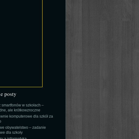
ie posty
 smartfonów w szkołach –
ne, ale krótkowzroczne
wnie komputerowe dla szkół za
o
we obywatelstwo – zadanie
e dla szkoły
y a informatyka