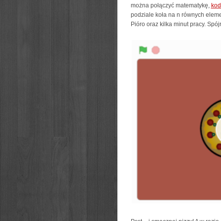
można połączyć matematykę,
kod
podziale koła na n równych ele
Pióro oraz kilka minut pracy. Spój