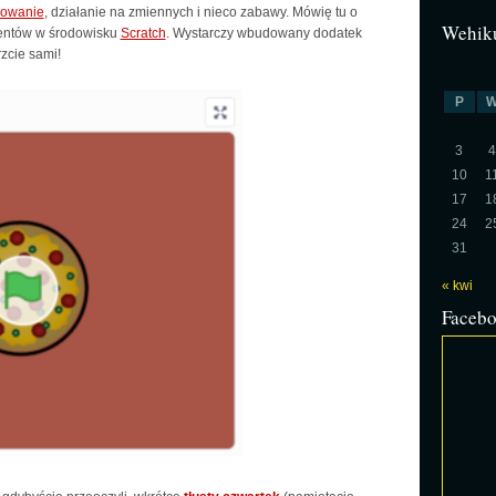
owanie
, działanie na zmiennych i nieco zabawy. Mówię tu o
Wehiku
mentów w środowisku
Scratch
. Wystarczy wbudowany dodatek
rzcie sami!
P
3
4
10
1
17
1
24
2
31
« kwi
Faceb