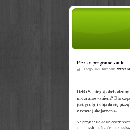
Pizza a programowanie
9 lutego 2021. Kategoria:
wszystki
Dziś (9. lutego) obchodzony
programowaniem? Dla części
jest gruby i objada się piz
z resztą) skojarzenia.
Na przykładzie dosyć codziennym,
znajomych, można świetnie poka