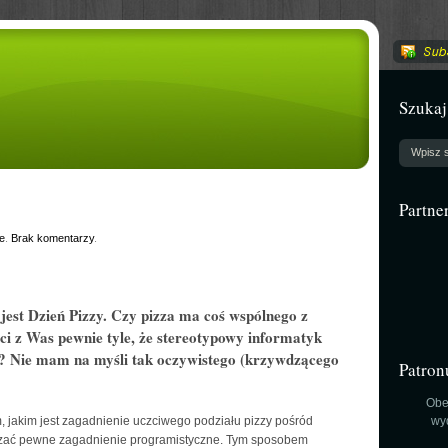
Szukaj
Partne
e
.
Brak komentarzy
.
 jest
Dzień Pizzy
. Czy pizza ma coś wspólnego z
 z Was pewnie tyle, że stereotypowy informatyk
zą? Nie mam na myśli tak oczywistego (krzywdzącego
Patron
Obe
 jakim jest zagadnienie uczciwego podziału pizzy pośród
wy
zać pewne zagadnienie programistyczne. Tym sposobem