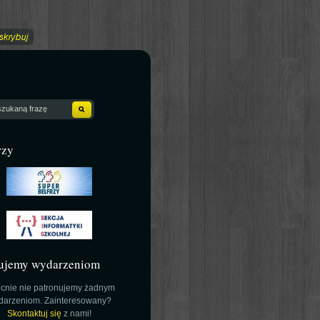
rzy
ujemy wydarzeniom
cnie nie patronujemy żadnym
darzeniom. Zainteresowany?
Skontaktuj się
z nami!