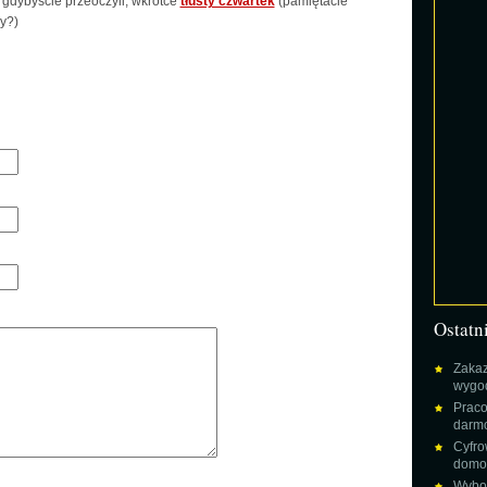
, gdybyście przeoczyli, wkrótce
tłusty czwartek
(pamiętacie
y?)
Ostatn
Zakaz
wygod
Praco
darm
Cyfro
domow
Wybor