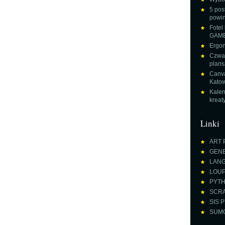
5 pos
powin
Fotel
GAME
Ergon
Czwar
plans
Canva
Katow
Kalen
krea
Linki
ART 
GENE
LANGU
LOUPE
PYTH
SCRA
SIS P
SUMO 