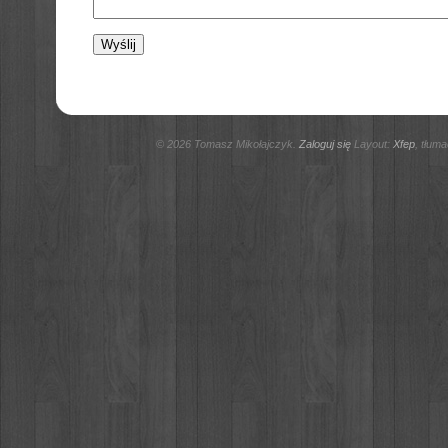
© 2026 Tomasz Mikołajczyk.
Zaloguj się
Layout:
Xfep
, tłum