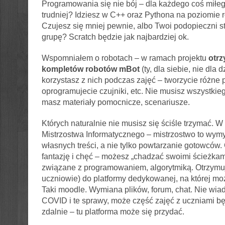
Programowania się nie bój – dla każdego coś miłeg
trudniej? Idziesz w C++ oraz Pythona na poziomie 
Czujesz się mniej pewnie, albo Twoi podopieczni 
grupę? Scratch będzie jak najbardziej ok.
Wspomniałem o robotach – w ramach projektu
otrz
kompletów robotów mBot
(ty, dla siebie, nie dla dz
korzystasz z nich podczas zajęć – tworzycie różne p
oprogramujecie czujniki, etc. Nie musisz wszystkie
masz materiały pomocnicze, scenariusze.
Których naturalnie nie musisz się ściśle trzymać. 
Mistrzostwa Informatycznego – mistrzostwo to wym
własnych treści, a nie tylko powtarzanie gotowców. C
fantazję i chęć – możesz „chadzać swoimi ścieżkami”
związane z programowaniem, algorytmiką. Otrzymuj
uczniowie) do platformy dedykowanej, na której m
Taki moodle. Wymiana plików, forum, chat. Nie wia
COVID i te sprawy, może część zajęć z uczniami b
zdalnie – tu platforma może się przydać.