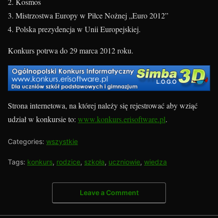
Kosmos
Mistrzostwa Europy w Piłce Nożnej „Euro 2012”
Polska prezydencja w Unii Europejskiej.
Konkurs potrwa do 29 marca 2012 roku.
Strona internetowa, na której należy się rejestrować aby wziąć
udział w konkursie to:
www.konkurs.erisoftware.pl
.
Categories:
wszystkie
Tags:
konkurs
,
rodzice
,
szkoła
,
uczniowie
,
wiedza
Leave a Comment