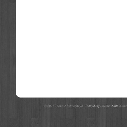
© 2026 Tomasz Mikołajczyk.
Zaloguj się
Layout:
Xfep
, tłum