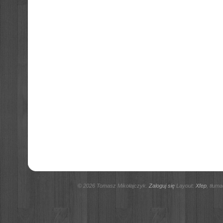
© 2026 Tomasz Mikołajczyk.
Zaloguj się
Layout:
Xfep
, tłum