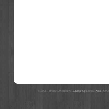
© 2026 Tomasz Mikołajczyk.
Zaloguj się
Layout:
Xfep
, tłum