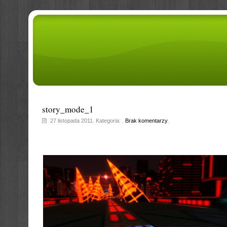
story_mode_1
27 listopada 2011. Kategoria: .
Brak komentarzy
.