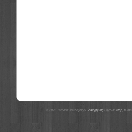
© 2026 Tomasz Mikołajczyk.
Zaloguj się
Layout:
Xfep
, tłum