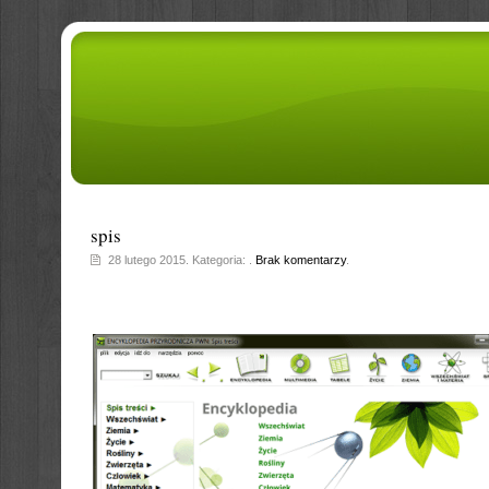
spis
28 lutego 2015. Kategoria: .
Brak komentarzy
.