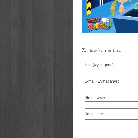
Zostaw komentarz
Imię (wymagane) :
E-mail (wymagany) :
Strona www:
Komentarz: