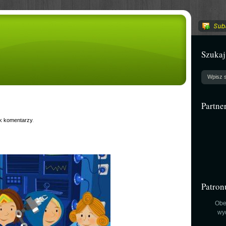
Szukaj
Partne
k komentarzy
.
Patron
Obe
wy