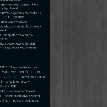
tanowień noworocznych które
ny być Twoje!
 biurowy ergonomiczny MARCO
 BASIC – recenzja
omia pracy w szkole
ta władza – media, fake-newsy i
zówki
 – bezpłatne szkolenie w
icach
darz adwentowy w Scratch –
tywna zabawa z kodowaniem
PROJECT – wirtualne muzea
RATOR WIADOMOŚCI IPHONE
AGE GUIDE – języki obce online
 – kolaż fotograficzny
ON ONLINE
TCH – kodowanie blokowe
TI – sekcja informatyki szkolnej
PAINT – edytor grafiki online