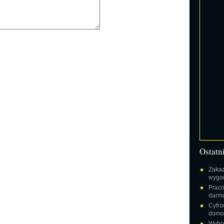
Ostatn
Zakaz
wygod
Praco
darm
Cyfro
domow
Wybor