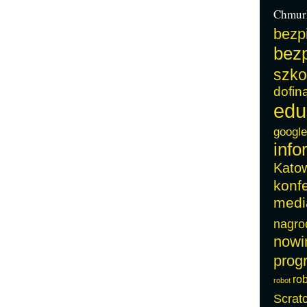
Chmur
bezp
bezp
szko
dofin
edu
google
info
Kato
konf
medi
nagro
nowi
prog
ro
robot
Scrat