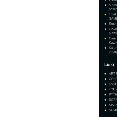
5 pos
powin
Fotel
GAME
Ergon
Czwar
plans
Canva
Katow
Kalen
krea
Linki
ART 
GENE
LANGU
LOUPE
PYTH
SCRA
SIS P
SUMO 