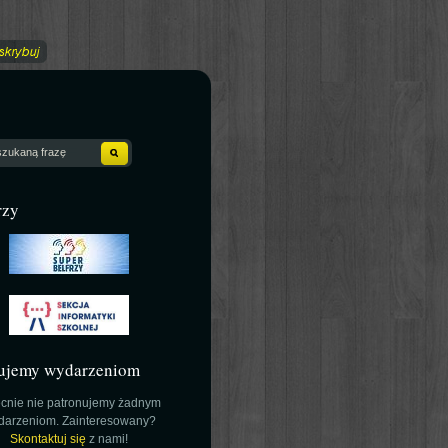
rzy
ujemy wydarzeniom
cnie nie patronujemy żadnym
darzeniom. Zainteresowany?
Skontaktuj się
z nami!