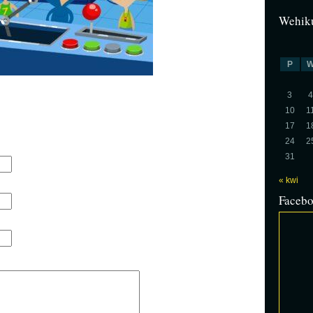
Wehiku
P
3
4
10
1
17
1
24
2
31
« kwi
Faceb