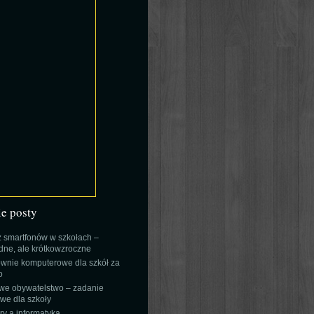
ie posty
 smartfonów w szkołach –
ne, ale krótkowzroczne
wnie komputerowe dla szkół za
o
we obywatelstwo – zadanie
e dla szkoły
y a informatyka