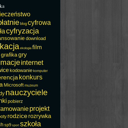
ka
ieczeństwo
łatnie
cyfrowa
blog
cyfryzacja
ła
ansowanie
download
kacja
film
ekologia
gry
grafika
rmacje
internet
wice
kodowanie
komputer
konkurs
erencja
a
Microsoft
muzeum
nauczyciele
dy
nki
pobierz
projekt
ramowanie
rodzice
rozrywka
boty
szkoła
ch
sp9
sport