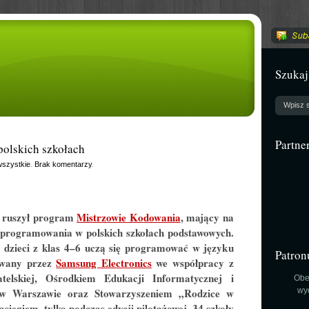
Szukaj
Partne
polskich szkołach
szystkie
.
Brak komentarzy
.
 ruszył program
Mistrzowie Kodowania
, mający na
 programowania w polskich szkołach podstawowych.
 dzieci z klas 4–6 uczą się programować w języku
Patron
owany przez
Samsung Electronics
we współpracy z
elskiej, Ośrodkiem Edukacji Informatycznej i
Obe
w Warszawie oraz Stowarzyszeniem „Rodzice w
wy
sięgiem, tylko podczas edycji pilotażowej, 34 szkoły