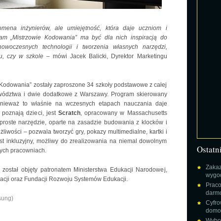
mena inżynierów, ale umiejętność, która daje uczniom i
ram „Mistrzowie Kodowania” ma być dla nich inspiracją do
owoczesnych technologii i tworzenia własnych narzędzi,
u, czy w szkole –
mówi Jacek Balicki, Dyrektor Marketingu
 Kodowania” zostały zaproszone 34 szkoły podstawowe z całej
ewództwa i dwie dodatkowe z Warszawy. Program skierowany
onieważ to właśnie na wczesnych etapach nauczania daje
y poznają dzieci, jest
Scratch
, opracowany w Massachusetts
o proste narzędzie, oparte na zasadzie budowania z klocków i
iwości – pozwala tworzyć gry, pokazy multimedialne, kartki i
st inkluzyjny, możliwy do zrealizowania na niemal dowolnym
Ostatn
ych pracowniach.
Zakaz
 został objęty patronatem Ministerstwa Edukacji Narodowej,
wygod
yzacji oraz Fundacji Rozwoju Systemów Edukacji.
Praco
darm
sung)
Cyfro
domow
Wybor