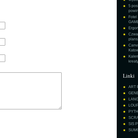
5 pos
powin
Fotel
GAME
Ergon
Czwar
plans
Canva
Katow
Kalen
krea
Linki
ART 
GENE
LANGU
LOUPE
PYTH
SCRA
SIS P
SUMO 