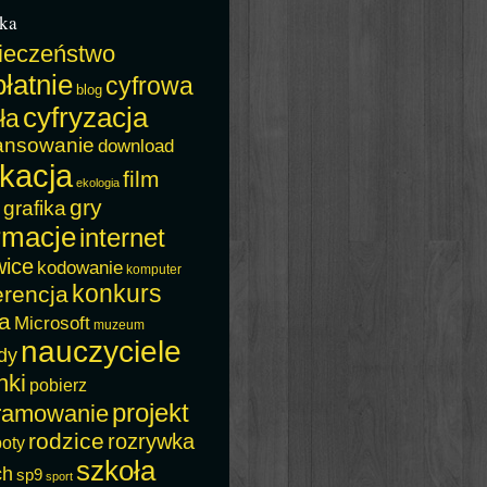
ka
ieczeństwo
łatnie
cyfrowa
blog
cyfryzacja
ła
ansowanie
download
kacja
film
ekologia
gry
grafika
rmacje
internet
wice
kodowanie
komputer
konkurs
erencja
a
Microsoft
muzeum
nauczyciele
dy
nki
pobierz
projekt
ramowanie
rodzice
rozrywka
boty
szkoła
ch
sp9
sport