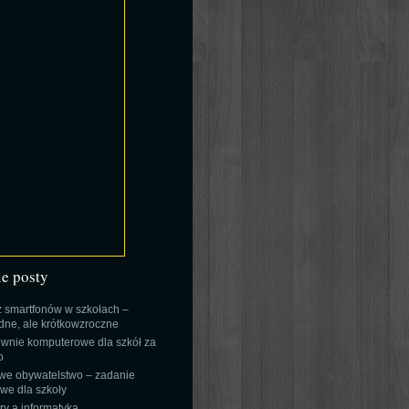
ie posty
 smartfonów w szkołach –
ne, ale krótkowzroczne
wnie komputerowe dla szkół za
o
we obywatelstwo – zadanie
e dla szkoły
y a informatyka