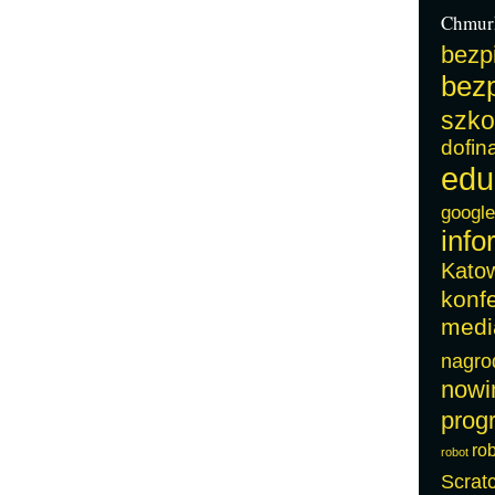
Chmur
bezp
bezp
szko
dofin
edu
google
info
Kato
konf
medi
nagro
nowi
prog
ro
robot
Scrat