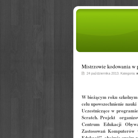
Mistrzowie kodowania w 
24 października 2013. Kategoria:
w
W bieżącym roku szkolnym
celu upowszechnienie nauki
Uczestniczące w programie
Scratch. Projekt organiz
Centrum Edukacji Obywat
Zastosowań Komputerów 
Edukacji”, obejmie swoim za