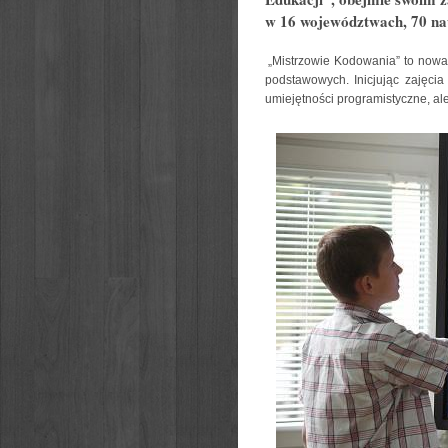
w 16 województwach, 70 nauc
„Mistrzowie Kodowania” to nowa 
podstawowych. Inicjując zajęcia
umiejętności programistyczne, ale