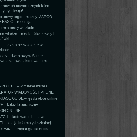
tanowień noworocznych które
ny być Twoje!
 biurowy ergonomiczny MARCO
 BASIC – recenzja
omia pracy w szkole
ta władza – media, fake-newsy i
zówki
 – bezpłatne szkolenie w
icach
darz adwentowy w Scratch –
tywna zabawa z kodowaniem
PROJECT – wirtualne muzea
RATOR WIADOMOŚCI IPHONE
AGE GUIDE – języki obce online
 – kolaż fotograficzny
ON ONLINE
TCH – kodowanie blokowe
TI – sekcja informatyki szkolnej
PAINT – edytor grafiki online