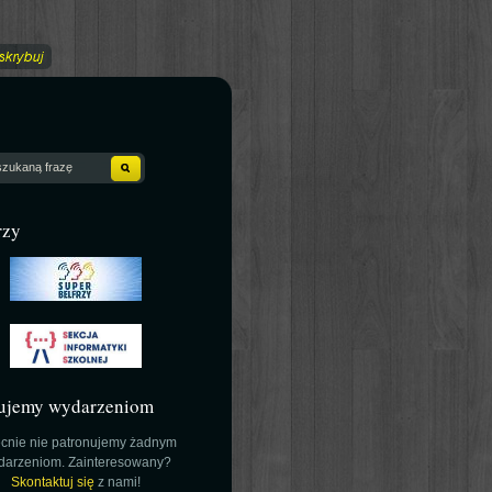
rzy
ujemy wydarzeniom
cnie nie patronujemy żadnym
darzeniom. Zainteresowany?
Skontaktuj się
z nami!