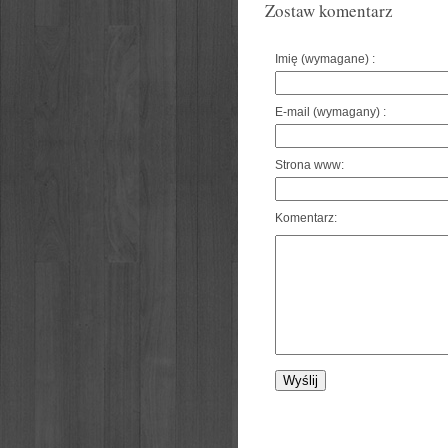
Zostaw komentarz
Imię (wymagane) :
E-mail (wymagany) :
Strona www:
Komentarz: