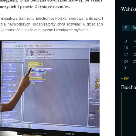
zycieli i prawie 2 tysiące uczniów.
Wehiku
inicjatywa Samsung Electronics Polska, skierowana do szkół
 dla najmłodszych, organizatorzy chcą rozwijać w dzieciach
P
 jednocześnie także analityczne i kreatywne myślenie.
3
4
10
1
17
1
24
2
31
« kwi
Faceb