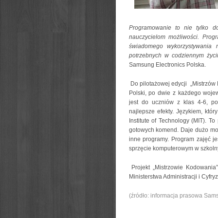
Programowanie to nie tylko do
nauczycielom możliwości. Prog
świadomego wykorzystywania n
potrzebnych w codziennym życi
Samsung Electronics Polska.
Do pilotażowej edycji „Mistrzów
Polski, po dwie z każdego woj
jest do uczniów z klas 4-6, p
najlepsze efekty. Językiem, któr
Institute of Technology (MIT). T
gotowych komend. Daje dużo możl
inne programy. Program zajęć je
sprzęcie komputerowym w szkoln
Projekt „Mistrzowie Kodowania”
Ministerstwa Administracji i Cyfr
(źródło: informacja prasowa Sam