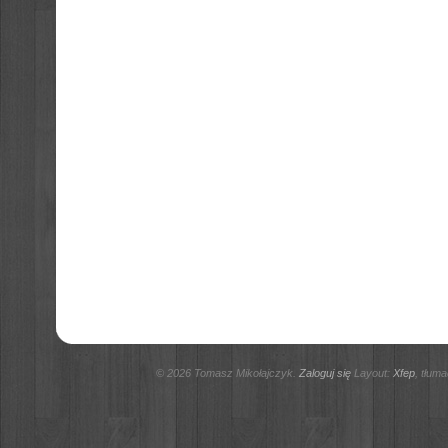
© 2026 Tomasz Mikołajczyk.
Zaloguj się
Layout:
Xfep
, tłum