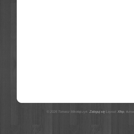
© 2026 Tomasz Mikołajczyk.
Zaloguj się
Layout:
Xfep
, tłum