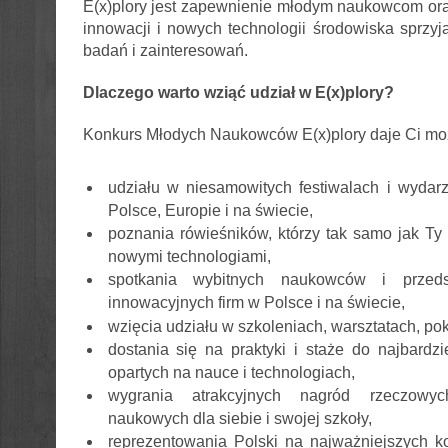
E(x)plory jest zapewnienie młodym naukowcom or
innowacji i nowych technologii środowiska sprzyj
badań i zainteresowań.
Dlaczego warto wziąć udział w E(x)plory?
Konkurs Młodych Naukowców E(x)plory daje Ci mo
udziału w niesamowitych festiwalach i wyda
Polsce, Europie i na świecie,
poznania rówieśników, którzy tak samo jak Ty 
nowymi technologiami,
spotkania wybitnych naukowców i przedsta
innowacyjnych firm w
Polsce i na świecie,
wzięcia udziału w szkoleniach, warsztatach, p
dostania się na praktyki i staże do najbardzi
opartych na nauce i technologiach,
wygrania atrakcyjnych nagród rzeczowy
naukowych dla siebie i swojej szkoły,
reprezentowania Polski na najważniejszych 