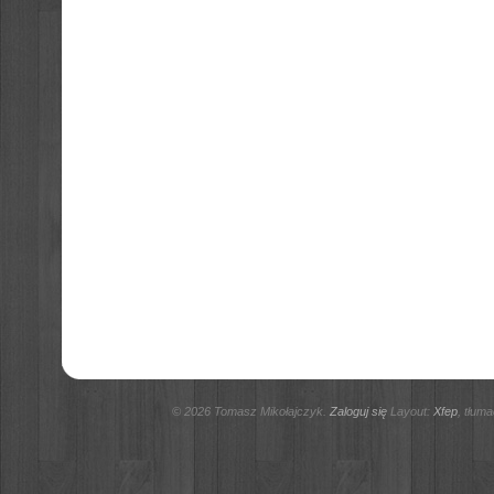
© 2026 Tomasz Mikołajczyk.
Zaloguj się
Layout:
Xfep
, tłum