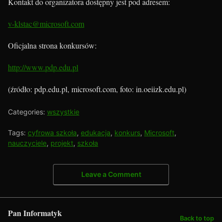
Kontakt do organizatora dostępny jest pod adresem:
v-klstac@microsoft.com
Oficjalna strona konkursów:
http://www.pdp.edu.pl
(źródło: pdp.edu.pl, microsoft.com, foto: in.oeiizk.edu.pl)
Categories:
wszystkie
Tags:
cyfrowa szkoła
,
edukacja
,
konkurs
,
Microsoft
,
nauczyciele
,
projekt
,
szkoła
Leave a Comment
Pan Informatyk
Back to top