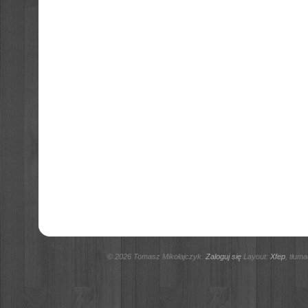
© 2026 Tomasz Mikołajczyk.
Zaloguj się
Layout:
Xfep
, tłum