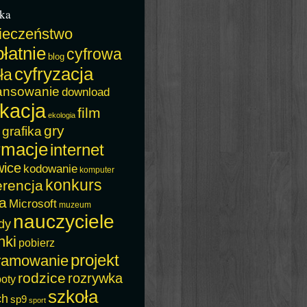
ka
ieczeństwo
łatnie
cyfrowa
blog
cyfryzacja
ła
ansowanie
download
kacja
film
ekologia
gry
grafika
rmacje
internet
wice
kodowanie
komputer
konkurs
erencja
a
Microsoft
muzeum
nauczyciele
dy
nki
pobierz
projekt
ramowanie
rodzice
rozrywka
boty
szkoła
ch
sp9
sport