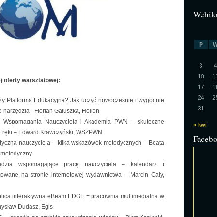
Wehiku
P
3
4
10
1
 oferty warsztatowej:
17
1
24
2
zy Platforma Edukacyjna? Jak uczyć nowocześnie i wygodnie
31
 narzędzia –Florian Gałuszka, Helion
em Wspomagania Nauczyciela i Akademia PWN – skuteczne
« kwi
u ręki – Edward Krawczyński, WSZPWN
Faceb
yczna nauczyciela – kilka wskazówek metodycznych – Beata
 metodyczny
zędzia wspomagające pracę nauczyciela – kalendarz i
towane na stronie internetowej wydawnictwa – Marcin Cały,
blica
interaktywna eBeam EDGE = pracownia multimedialna w
mysław Dudasz, Egis