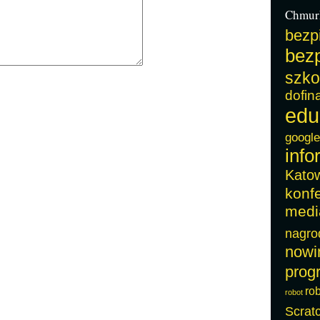
Chmur
bezp
bezp
szko
dofin
edu
google
info
Kato
konf
medi
nagro
nowi
prog
ro
robot
Scrat