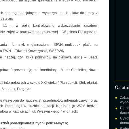
S – sposób na szybkie sprawdzanie wiedzy – Piotr Kaniecki,
h ponadgimnazjalnych – wykorzystanie klocków do pracy z
XT Aktin
l 11 – w pełni kontrolowane wykorzystanie zasobów
kcie zajęć w pracowni komputerowej – Wojciech Prokopczuk,
nia informatyki w gimnazjum – ISWN, multibook, platforma
ia PWN – Edward Krawczyński, WSZPWN
e inaczej, czyli kilka pomysłów na ciekawą lekcję – Beata
gotować prezentację multimedialną – Marta Ciesielka, Nowa
i internetowych w szkole XXI wieku (iPlan Lekcji, iSekretariat,
Ostatn
sz Stodolak, Progman
Zakaz
de wszystkim do nauczycieli przedmiotów informatycznych oraz
wygod
ch technologii w służbie edukacji. Konferencja WOM będzie
Praco
zatora w Katowicach, ul. Wyszyńskiego 7 w dniach:
darm
Cyfro
domow
i szkół ponadgimnazjalnych i policealnych;
Wybor