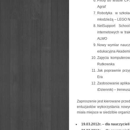
Piloty do testów CP
Agraf
Robotyka w szkołac
młodzieżą – LEGO N
NetSupport Schoo
internetowych w tra
ALWO
Nowy wymiar naucza
edukacyjna Akadem
Zajęcia komputerow
Rutkowska
Jak poprawnie przy
Era
Zastosowanie aplikacj
iDziennik) – Ireneu
Zaproszenie jest kierowane prze
entuzjastów wykorzystania nowy
miała miejsce w siedzibie organi
19.03.2012r. – dla nauczyciel