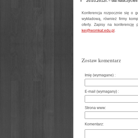
20.03.2012r. – dla nauczycieli
Konferencja rozpocznie się o g
wykładową, również firmy kom
oferty. Zapisy na konferencję
kei@womkat.edu.pl
.
Zostaw komentarz
Imię (wymagane) :
E-mail (wymagany) :
Strona www:
Komentarz: