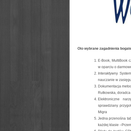
Oto wybrane zagadnienia bogatej
E-Book, MultiBook c
w oparciu o darmowe
Interaktywny Syst
nauczanie w zasięg
Dokumentacja metod
Rutkowska, doradca
Elektroniczne nar
sprawdziany przygo
Migra
Jedna przenośna ta
każdej klasie –Prze