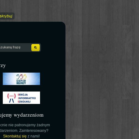
rzy
ujemy wydarzeniom
cnie nie patronujemy żadnym
darzeniom. Zainteresowany?
Skontaktuj się
z nami!