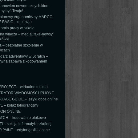
tanowień noworocznych które
ny być Twoje!
 biurowy ergonomiczny MARCO
 BASIC – recenzja
omia pracy w szkole
ta władza – media, fake-newsy i
zówki
 – bezpłatne szkolenie w
icach
darz adwentowy w Scratch –
tywna zabawa z kodowaniem
PROJECT – wirtualne muzea
RATOR WIADOMOŚCI IPHONE
AGE GUIDE – języki obce online
 – kolaż fotograficzny
ON ONLINE
TCH – kodowanie blokowe
TI – sekcja informatyki szkolnej
PAINT – edytor grafiki online