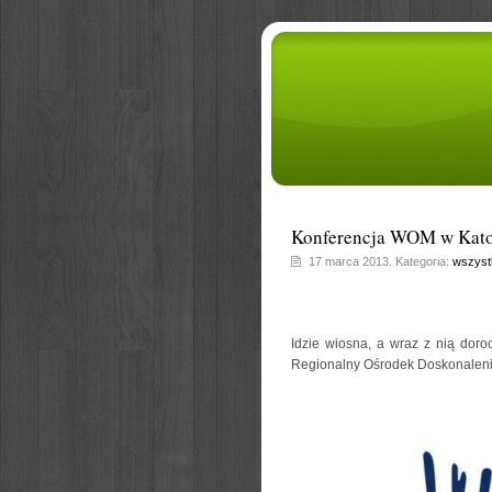
Konferencja WOM w Kat
17 marca 2013. Kategoria:
wszyst
Idzie wiosna, a wraz z nią dor
Regionalny Ośrodek Doskonaleni