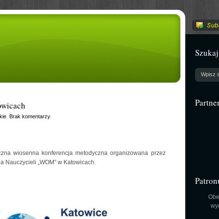
Szukaj
Partne
owicach
kie
.
Brak komentarzy
.
oczna wiosenna konferencja metodyczna organizowana przez
a Nauczycieli „WOM” w Katowicach.
Patron
Obe
wy