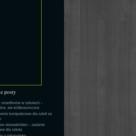
ie posty
 smartfonów w szkołach –
ne, ale krótkowzroczne
wnie komputerowe dla szkół za
o
we obywatelstwo – zadanie
e dla szkoły
y a informatyka