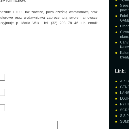
 SP i gimnazjów.
5 pos
powin
odzinie 10.00. Jak zawsze, poza częścią warsztatową oraz
Fotel
puterowe oraz wydawnictwa zaprezentują swoje najnowsze
GAME
 przyjmuje p. Maria Wilk tel. (32) 203 78 46 lub email:
Ergon
Czwar
plans
Canva
Katow
Kalen
krea
Linki
ART 
GENE
LANGU
LOUPE
PYTH
SCRA
SIS P
SUMO 