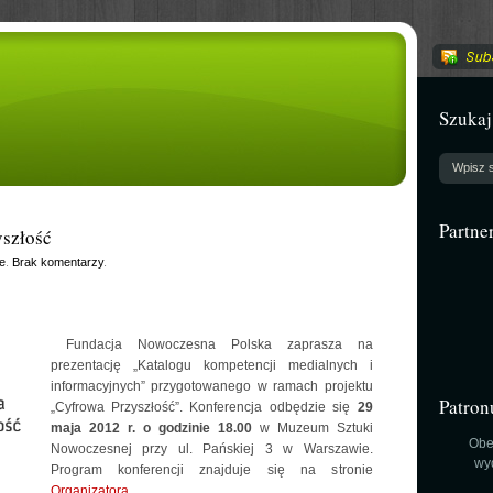
Szukaj
Partne
yszłość
e
.
Brak komentarzy
.
Fundacja Nowoczesna Polska zaprasza na
prezentację „Katalogu kompetencji medialnych i
informacyjnych” przygotowanego w ramach projektu
Patron
„Cyfrowa Przyszłość”. Konferencja odbędzie się
29
maja 2012 r. o godzinie 18.00
w Muzeum Sztuki
Obe
Nowoczesnej przy ul. Pańskiej 3 w Warszawie.
wy
Program konferencji znajduje się na stronie
Organizatora
.