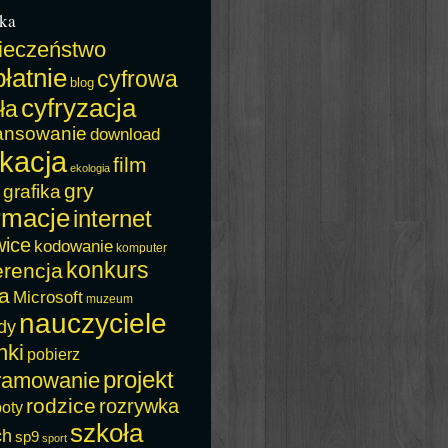
ka
ieczeństwo
łatnie
cyfrowa
blog
cyfryzacja
ła
ansowanie
download
kacja
film
ekologia
gry
grafika
rmacje
internet
wice
kodowanie
komputer
konkurs
erencja
a
Microsoft
muzeum
nauczyciele
dy
nki
pobierz
projekt
ramowanie
rodzice
rozrywka
boty
szkoła
ch
sp9
sport