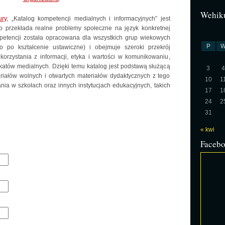
Wehiku
ury
, „Katalog kompetencji medialnych i informacyjnych” jest
bo przekłada realne problemy społeczne na język
konkretnej
mpetencji została opracowana dla wszystkich grup wiekowych
P
 po kształcenie ustawiczne) i obejmuje szeroki przekrój
 korzystania z informacji, etyka i wartości w komunikowaniu,
atów medialnych. Dzięki temu katalog jest podstawą służącą
3
4
iałów wolnych i otwartych materiałów dydaktycznych z tego
10
1
nia w szkołach oraz innych instytucjach edukacyjnych, takich
17
1
24
2
31
« kwi
Faceb