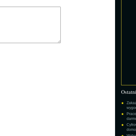
Ostatn
Zakaz
wygod
Praco
darm
Cyfro
domow
Wybor