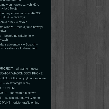
tanowień noworocznych które
ny być Twoje!
 biurowy ergonomiczny MARCO
 BASIC – recenzja
omia pracy w szkole
ta władza – media, fake-newsy i
zówki
 – bezpłatne szkolenie w
icach
darz adwentowy w Scratch –
tywna zabawa z kodowaniem
PROJECT – wirtualne muzea
RATOR WIADOMOŚCI IPHONE
AGE GUIDE – języki obce online
 – kolaż fotograficzny
ON ONLINE
TCH – kodowanie blokowe
TI – sekcja informatyki szkolnej
PAINT – edytor grafiki online