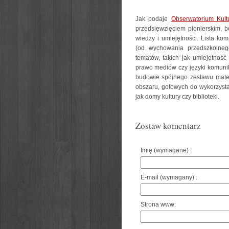
Jak podaje
Obserwatorium Kult
przedsięwzięciem pionierskim, 
wiedzy i umiejętności. Lista ko
(od wychowania przedszkolnego
tematów, takich jak umiejętność
prawo mediów czy języki komunik
budowie spójnego zestawu mater
obszaru, gotowych do wykorzysta
jak domy kultury czy biblioteki.
Zostaw komentarz
Imię (wymagane) :
E-mail (wymagany) :
Strona www: