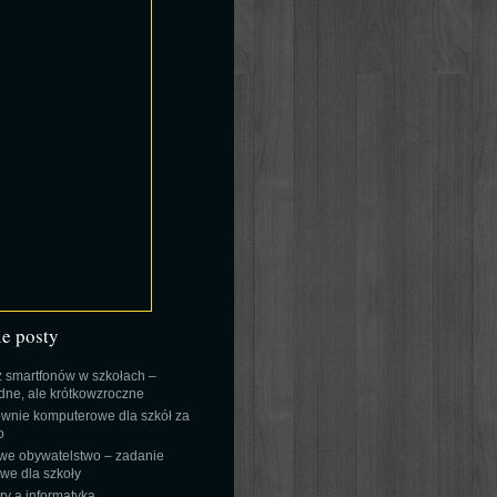
ie posty
 smartfonów w szkołach –
ne, ale krótkowzroczne
wnie komputerowe dla szkół za
o
we obywatelstwo – zadanie
e dla szkoły
y a informatyka