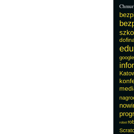
Chmur
bezp
bezp
szko
dofin
edu
google
info
Kato
konf
medi
nagro
nowi
prog
ro
robot
Scrat