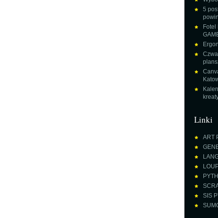
5 pos
powin
Fotel
GAME
Ergon
Czwar
plans
Canva
Katow
Kalen
krea
Linki
ART 
GENE
LANGU
LOUPE
PYTH
SCRA
SIS P
SUMO 