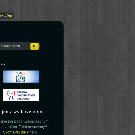
rzy
ujemy wydarzeniom
cnie nie patronujemy żadnym
darzeniom. Zainteresowany?
Skontaktuj się
z nami!