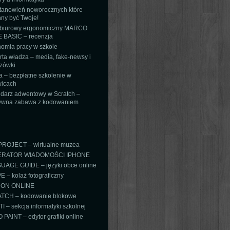
tanowień noworocznych które
ny być Twoje!
 biurowy ergonomiczny MARCO
 BASIC – recenzja
omia pracy w szkole
ta władza – media, fake-newsy i
zówki
 – bezpłatne szkolenie w
icach
darz adwentowy w Scratch –
tywna zabawa z kodowaniem
PROJECT – wirtualne muzea
RATOR WIADOMOŚCI IPHONE
AGE GUIDE – języki obce online
 – kolaż fotograficzny
ON ONLINE
TCH – kodowanie blokowe
TI – sekcja informatyki szkolnej
PAINT – edytor grafiki online