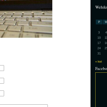
Wehiku
P
3
4
10
1
17
1
24
2
31
« kwi
Faceb