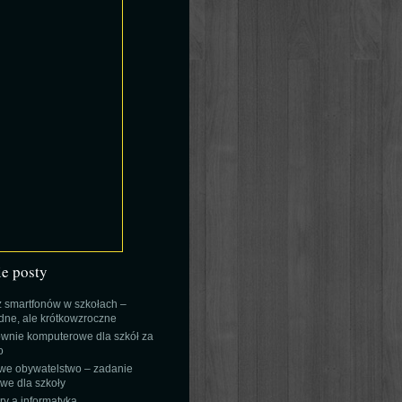
ie posty
 smartfonów w szkołach –
ne, ale krótkowzroczne
wnie komputerowe dla szkół za
o
we obywatelstwo – zadanie
e dla szkoły
y a informatyka