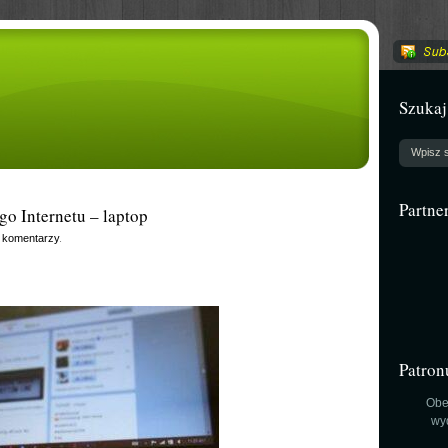
Szukaj
Partne
o Internetu – laptop
 komentarzy
.
Patron
Obe
wy