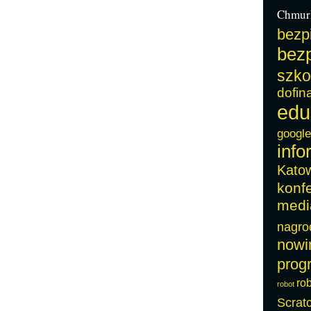
Chmur
bezp
bezp
szko
dofin
edu
google
info
Kato
konf
medi
nagro
nowi
prog
ro
robot
Scrat