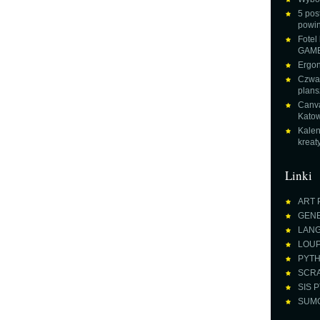
5 pos
powin
Fotel
GAME
Ergon
Czwar
plans
Canva
Katow
Kalen
krea
Linki
ART 
GENE
LANGU
LOUPE
PYTH
SCRA
SIS P
SUMO 