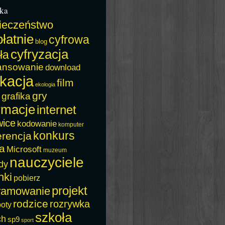
ka
ieczeństwo
łatnie
cyfrowa
blog
cyfryzacja
ła
ansowanie
download
kacja
film
ekologia
gry
grafika
rmacje
internet
wice
kodowanie
komputer
konkurs
erencja
a
Microsoft
muzeum
nauczyciele
dy
nki
pobierz
projekt
ramowanie
rodzice
rozrywka
boty
szkoła
ch
sp9
sport