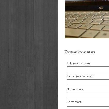
Zostaw komentarz
Imię (wymagane) :
E-mail (wymagany) :
Strona www:
Komentarz: