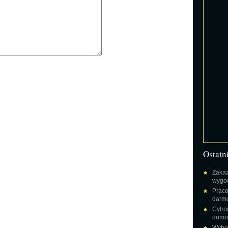
Ostatn
Zakaz
wygod
Praco
darm
Cyfro
domow
Wybor