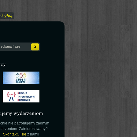
rzy
ujemy wydarzeniom
cnie nie patronujemy żadnym
darzeniom. Zainteresowany?
Skontaktuj się
z nami!