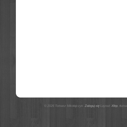
© 2026 Tomasz Mikołajczyk.
Zaloguj się
Layout:
Xfep
, tłum