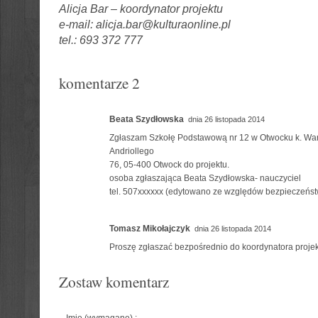
Alicja Bar – koordynator projektu
e-mail: alicja.bar@kulturaonline.pl
tel.: 693 372 777
komentarze 2
Beata Szydłowska
dnia 26 listopada 2014
Zgłaszam Szkołę Podstawową nr 12 w Otwocku k. War
Andriollego
76, 05-400 Otwock do projektu.
osoba zgłaszająca Beata Szydłowska- nauczyciel
tel. 507xxxxxx (edytowano ze względów bezpieczeńst
Tomasz Mikołajczyk
dnia 26 listopada 2014
Proszę zgłaszać bezpośrednio do koordynatora projek
Zostaw komentarz