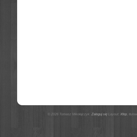
© 2026 Tomasz Mikołajczyk.
Zaloguj się
Layout:
Xfep
, tłum