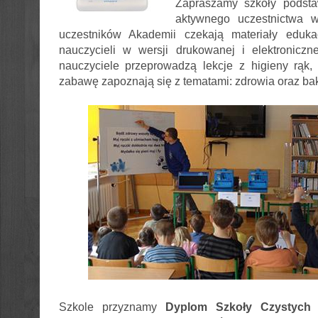
Zapraszamy szkoły podst
aktywnego uczestnictwa 
uczestników Akademii czekają materiały eduka
nauczycieli w wersji drukowanej i elektroniczn
nauczyciele przeprowadzą lekcje z higieny rąk,
zabawę zapoznają się z tematami: zdrowia oraz bakt
Szkole przyznamy
Dyplom Szkoły Czystych