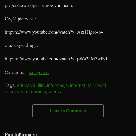
przycisków i opcji w nowym menu.
Część pierwsza:
httpvh://www.youtube.com/watch?v=Azt1Hgso-a4
oraz część druga:
httpvh://www.youtube.com/watch?v=pWa23M3wlNE
Categories:
wszystkie
Tags:
edukacja
,
film
,
informacje
,
internet
,
Microsoft
,
nauczyciele
,
nowinki
,
wiedza
Leave a Comment
Pan Informatyk