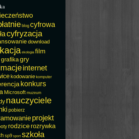
ka
ieczeństwo
łatnie
cyfrowa
blog
cyfryzacja
ła
ansowanie
download
kacja
film
ekologia
gry
grafika
rmacje
internet
wice
kodowanie
komputer
konkurs
erencja
a
Microsoft
muzeum
nauczyciele
dy
nki
pobierz
projekt
ramowanie
rodzice
rozrywka
boty
szkoła
ch
sp9
sport