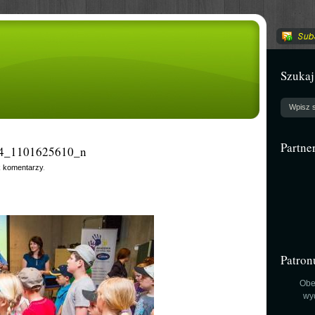
Szukaj
Partne
4_1101625610_n
 komentarzy
.
Patron
Obe
wy