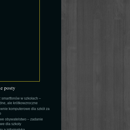
ie posty
 smartfonów w szkołach –
ne, ale krótkowzroczne
wnie komputerowe dla szkół za
o
we obywatelstwo – zadanie
e dla szkoły
y a informatyka