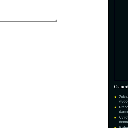
Ostatn
Zakaz
wygod
Praco
darm
Cyfro
domow
Wybor