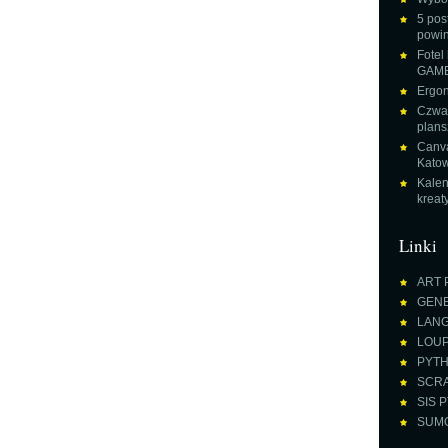
5 pos
powin
Fotel
GAME
Ergon
Czwar
plans
Canva
Katow
Kalen
krea
Linki
ART 
GENE
LANGU
LOUPE
PYTH
SCRA
SIS P
SUMO 