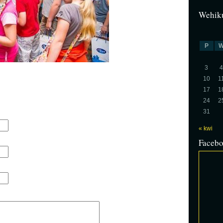
Wehiku
P
3
4
10
1
17
1
24
2
31
« kwi
Faceb