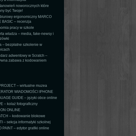
tanowień noworocznych które
ny być Twoje!
 biurowy ergonomiczny MARCO
 BASIC – recenzja
omia pracy w szkole
ta władza – media, fake-newsy i
zówki
 – bezpłatne szkolenie w
icach
darz adwentowy w Scratch –
tywna zabawa z kodowaniem
PROJECT – wirtualne muzea
RATOR WIADOMOŚCI IPHONE
AGE GUIDE – języki obce online
 – kolaż fotograficzny
ON ONLINE
TCH – kodowanie blokowe
TI – sekcja informatyki szkolnej
PAINT – edytor grafiki online