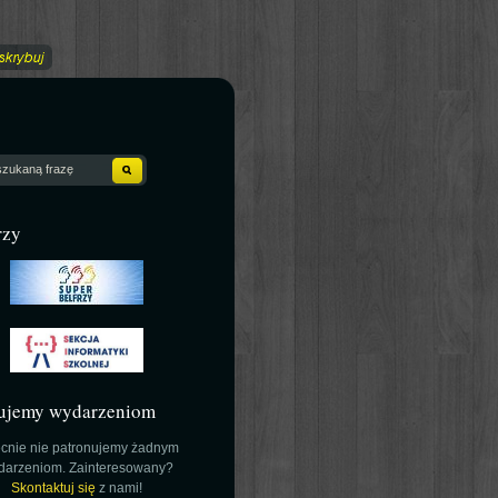
rzy
ujemy wydarzeniom
cnie nie patronujemy żadnym
darzeniom. Zainteresowany?
Skontaktuj się
z nami!