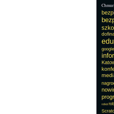
Chmur
bezp
bezp
szko
dofin
edu
google
info
Kato
konf
medi
nagro
nowi
prog
ro
robot
Scrat