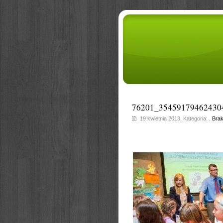
76201_35459179462430
19 kwietnia 2013. Kategoria: .
Brak