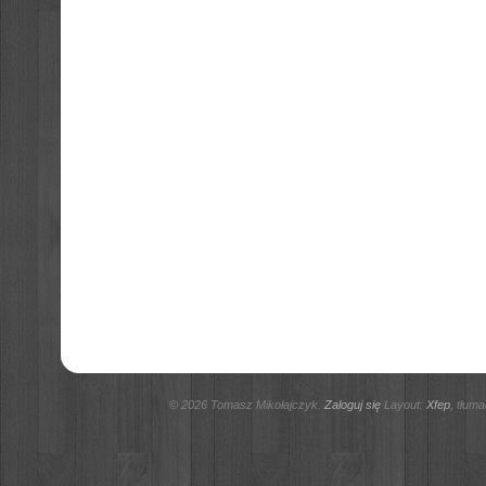
© 2026 Tomasz Mikołajczyk.
Zaloguj się
Layout:
Xfep
, tłum