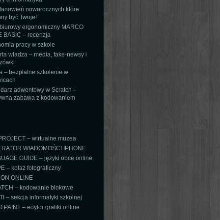
tanowień noworocznych które
ny być Twoje!
 biurowy ergonomiczny MARCO
 BASIC – recenzja
omia pracy w szkole
ta władza – media, fake-newsy i
zówki
 – bezpłatne szkolenie w
icach
darz adwentowy w Scratch –
tywna zabawa z kodowaniem
PROJECT – wirtualne muzea
RATOR WIADOMOŚCI IPHONE
AGE GUIDE – języki obce online
 – kolaż fotograficzny
ON ONLINE
TCH – kodowanie blokowe
TI – sekcja informatyki szkolnej
PAINT – edytor grafiki online