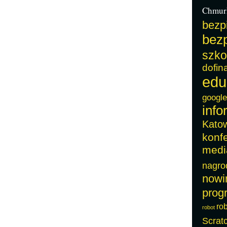
Chmur
bezp
bezp
szko
dofin
edu
google
info
Kato
konf
medi
nagro
nowi
prog
ro
robot
Scrat