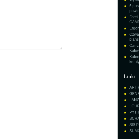
5 pos
powin
Fotel
GAME
Ergon
Czwar
plans
Canva
Katow
Kalen
krea
Linki
ART 
GENE
LANGU
LOUPE
PYTH
SCRA
SIS P
SUMO 