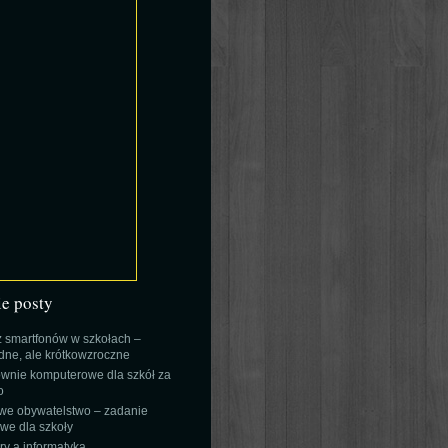
ie posty
 smartfonów w szkołach –
ne, ale krótkowzroczne
wnie komputerowe dla szkół za
o
we obywatelstwo – zadanie
e dla szkoły
y a informatyka