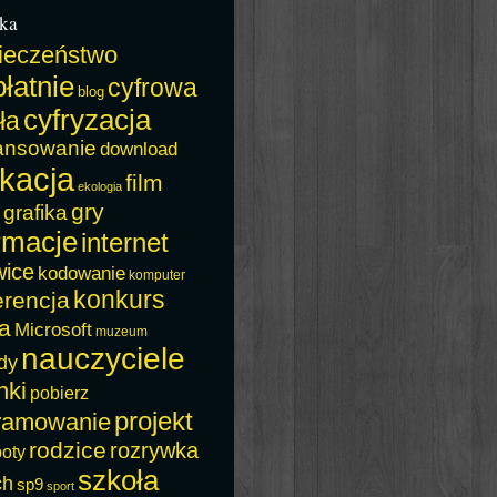
ka
ieczeństwo
łatnie
cyfrowa
blog
cyfryzacja
ła
ansowanie
download
kacja
film
ekologia
gry
grafika
rmacje
internet
wice
kodowanie
komputer
konkurs
erencja
a
Microsoft
muzeum
nauczyciele
dy
nki
pobierz
projekt
ramowanie
rodzice
rozrywka
boty
szkoła
ch
sp9
sport