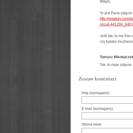
Witam,
To jest Pana zdjęcie
http://pixabay.com/s
circuit-441294_640.
Jeśli tak, to ma Pa
czy byłaby możliwoś
Tomasz Mikołajczy
Tak, to moje zdjęcie
Zostaw komentarz
Imię (wymagane) :
E-mail (wymagany) :
Strona www: