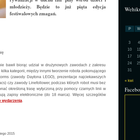
młodzieży. Będzie to już piąta edycja
Wehiku
festiwalowych zmagań.
P
3
4
10
1
mię
17
1
24
2
nie bawił biorąc udział w drużynowych zawodach z zakresu
31
 kilka kategorii, między innymi tworzenie robota pokonującego
storms (zawody Daytona LEGO), prezentacje najciekawszych
« kwi
acs) czy zawody Linefollower, podczas których robot musi bez
Faceb
nać określoną trasę wytyczoną przy pomocy czarnych linii w
zują zapisy elektroniczne (do 18 marca). Więcej szczegółów
e wydarzenia
.
tego 2015