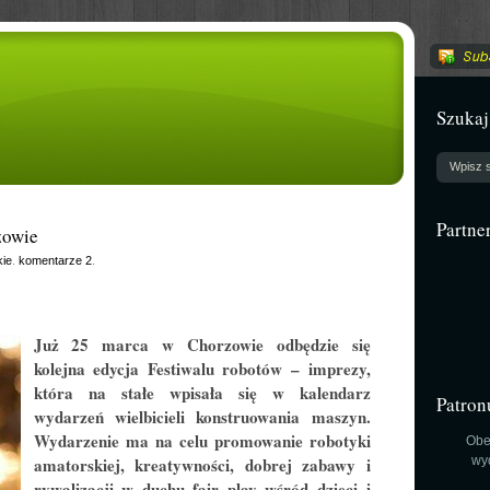
Szukaj
Partne
zowie
ie
.
komentarze 2
.
Już 25 marca w Chorzowie odbędzie się
kolejna edycja Festiwalu robotów – imprezy,
która na stałe wpisała się w kalendarz
Patron
wydarzeń wielbicieli konstruowania maszyn.
Wydarzenie ma na celu promowanie robotyki
Obe
amatorskiej, kreatywności, dobrej zabawy i
wy
rywalizacji w duchu fair play wśród dzieci i