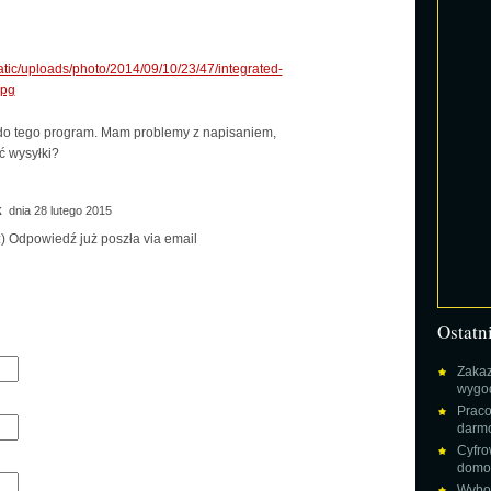
tatic/uploads/photo/2014/09/10/23/47/integrated-
jpg
n do tego program. Mam problemy z napisaniem,
ć wysyłki?
k
dnia 28 lutego 2015
 :) Odpowiedź już poszła via email
Ostatn
Zakaz
wygod
Praco
darm
Cyfro
domow
Wybor