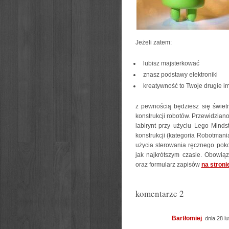
Jeżeli zatem:
lubisz majsterkować
znasz podstawy elektroniki
kreatywność to Twoje drugie i
z pewnością będziesz się świet
konstrukcji robotów. Przewidziano
labirynt przy użyciu Lego Mind
konstrukcji (kategoria Robotmani
użycia sterowania ręcznego poko
jak najkrótszym czasie. Obowią
oraz formularz zapisów
na stroni
komentarze 2
Bartłomiej
dnia 28 lu