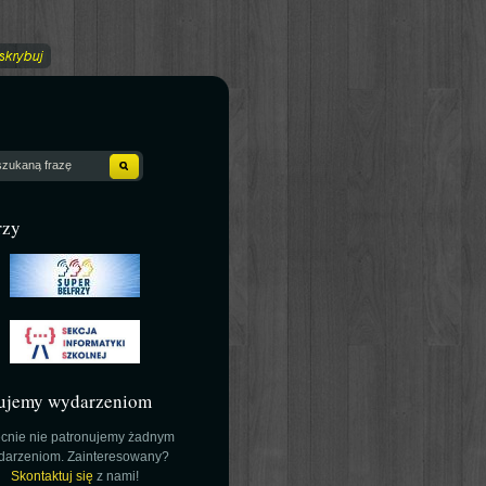
rzy
ujemy wydarzeniom
cnie nie patronujemy żadnym
darzeniom. Zainteresowany?
Skontaktuj się
z nami!