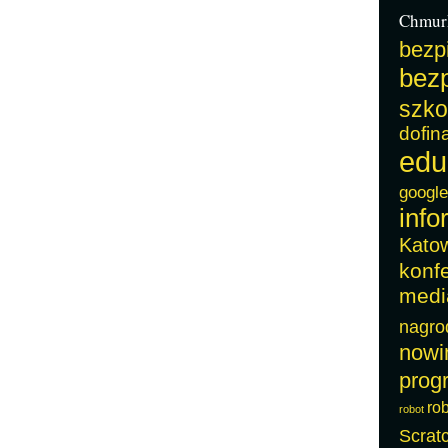
Chmur
bezp
bezp
szko
dofin
edu
google
info
Kato
konf
medi
nagro
nowi
prog
ro
robot
Scrat