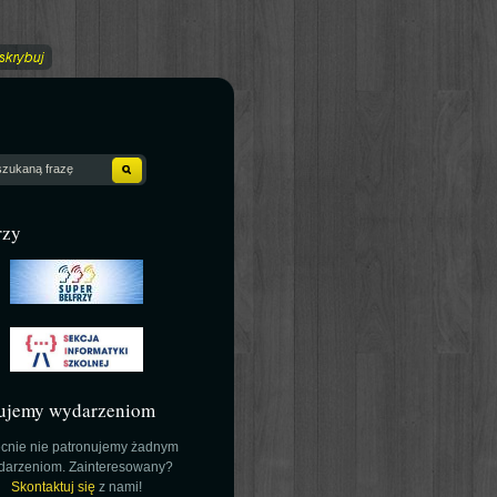
rzy
ujemy wydarzeniom
cnie nie patronujemy żadnym
darzeniom. Zainteresowany?
Skontaktuj się
z nami!