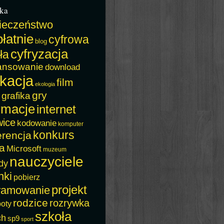
ka
ieczeństwo
łatnie
cyfrowa
blog
cyfryzacja
ła
ansowanie
download
kacja
film
ekologia
gry
grafika
rmacje
internet
wice
kodowanie
komputer
konkurs
erencja
a
Microsoft
muzeum
nauczyciele
dy
nki
pobierz
projekt
ramowanie
rodzice
rozrywka
boty
szkoła
ch
sp9
sport