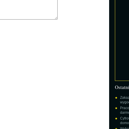
Ostatn
Zakaz
wygod
Praco
darm
Cyfro
domow
Wybor