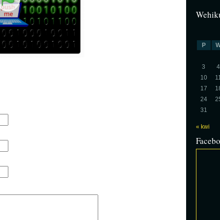
Wehiku
P
3
4
10
1
17
1
24
2
31
« kwi
Faceb