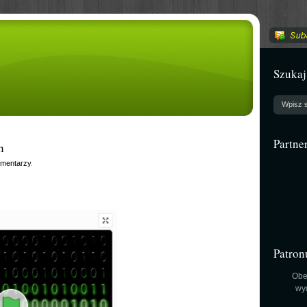
Szukaj
Partne
h
omentarzy
.
Patron
Obe
wy