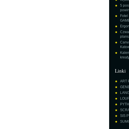
5 pos
powin
Fotel
GAME
Ergon
Czwar
plans
Canva
Katow
Kalen
krea
Linki
ART 
GENE
LANGU
LOUPE
PYTH
SCRA
SIS P
SUMO 