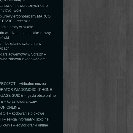
tanowień noworocznych które
ny być Twoje!
 biurowy ergonomiczny MARCO
 BASIC – recenzja
omia pracy w szkole
ta władza – media, fake-newsy i
zówki
 – bezpłatne szkolenie w
icach
darz adwentowy w Scratch –
tywna zabawa z kodowaniem
PROJECT – wirtualne muzea
RATOR WIADOMOŚCI IPHONE
AGE GUIDE – języki obce online
 – kolaż fotograficzny
ON ONLINE
TCH – kodowanie blokowe
TI – sekcja informatyki szkolnej
PAINT – edytor grafiki online