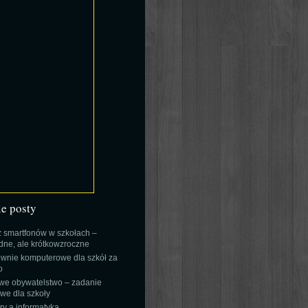
ie posty
 smartfonów w szkołach –
ne, ale krótkowzroczne
wnie komputerowe dla szkół za
o
we obywatelstwo – zadanie
e dla szkoły
y a informatyka