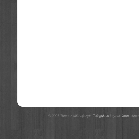
© 2026 Tomasz Mikołajczyk.
Zaloguj się
Layout:
Xfep
, tłum