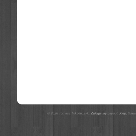
© 2026 Tomasz Mikołajczyk.
Zaloguj się
Layout:
Xfep
, tłum