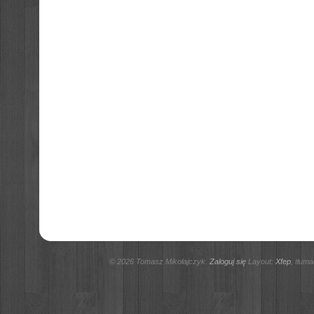
© 2026 Tomasz Mikołajczyk.
Zaloguj się
Layout:
Xfep
, tłum