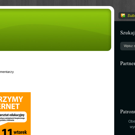
Szukaj
Partne
omentarzy
.
Patron
Obe
wy