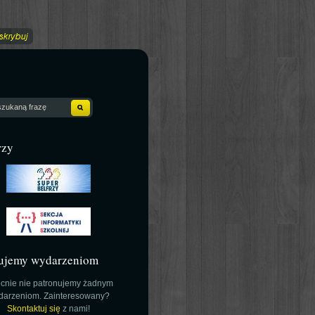
rzy
ujemy wydarzeniom
cnie nie patronujemy żadnym
darzeniom. Zainteresowany?
Skontaktuj się
z nami!