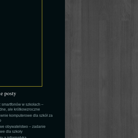
ie posty
 smartfonów w szkołach –
ne, ale krótkowzroczne
wnie komputerowe dla szkół za
o
we obywatelstwo – zadanie
e dla szkoły
y a informatyka