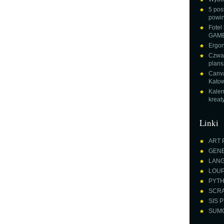
5 pos
powin
Fotel
GAME
Ergon
Czwar
plans
Canva
Katow
Kalen
krea
Linki
ART 
GENE
LANGU
LOUPE
PYTH
SCRA
SIS P
SUMO 