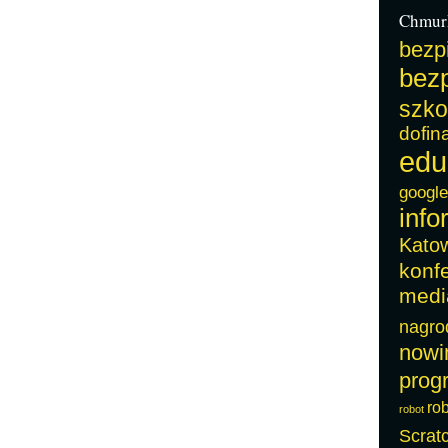
Chmur
bezp
bezp
szko
dofin
edu
google
info
Kato
konf
medi
nagro
nowi
prog
ro
robot
Scrat