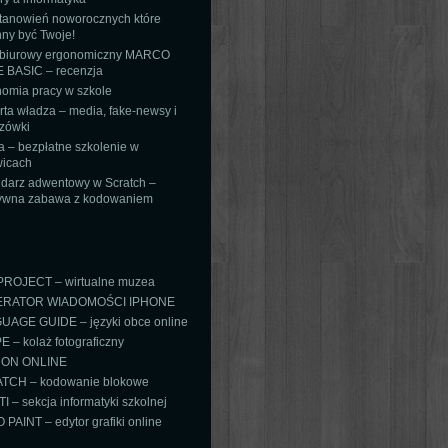
tanowień noworocznych które
ny być Twoje!
 biurowy ergonomiczny MARCO
 BASIC – recenzja
omia pracy w szkole
ta władza – media, fake-newsy i
zówki
 – bezpłatne szkolenie w
icach
darz adwentowy w Scratch –
tywna zabawa z kodowaniem
PROJECT – wirtualne muzea
RATOR WIADOMOŚCI IPHONE
AGE GUIDE – języki obce online
 – kolaż fotograficzny
ON ONLINE
TCH – kodowanie blokowe
TI – sekcja informatyki szkolnej
PAINT – edytor grafiki online