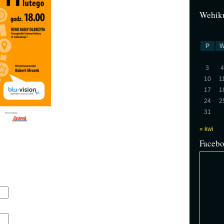
Wehiku
P
3
4
10
1
17
1
24
2
31
« kwi
Faceb