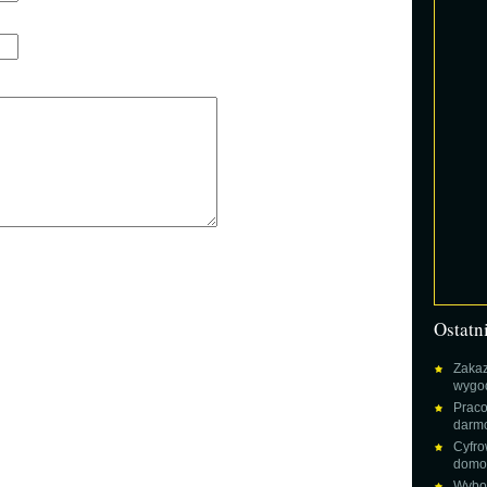
Ostatn
Zakaz
wygod
Praco
darm
Cyfro
domow
Wybor