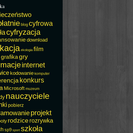
ka
ieczeństwo
łatnie
cyfrowa
blog
cyfryzacja
ła
ansowanie
download
kacja
film
ekologia
gry
grafika
rmacje
internet
wice
kodowanie
komputer
konkurs
erencja
a
Microsoft
muzeum
nauczyciele
dy
nki
pobierz
projekt
ramowanie
rodzice
rozrywka
boty
szkoła
ch
sp9
sport