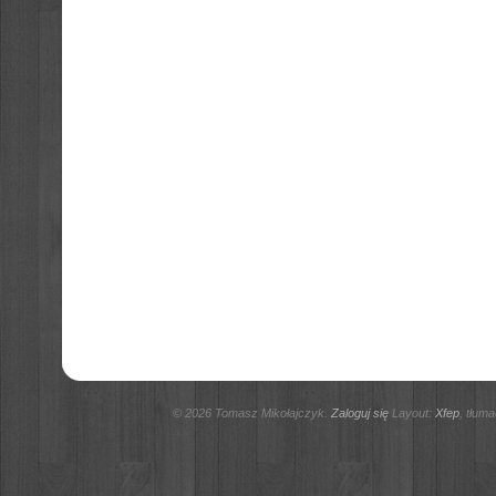
© 2026 Tomasz Mikołajczyk.
Zaloguj się
Layout:
Xfep
, tłum