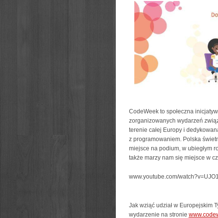
CodeWeek to społeczna inicjatywa,
zorganizowanych wydarzeń związ
terenie całej Europy i dedykowan
z programowaniem. Polska świetni
miejsce na podium, w ubiegłym rok
także marzy nam się miejsce w c
www.youtube.com/watch?v=UJO1
Jak wziąć udział w Europejskim
wydarzenie na stronie
www.codew