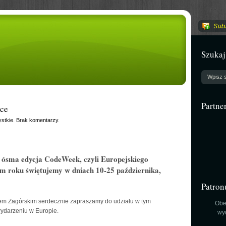
Szukaj
Partne
ce
stkie
.
Brak komentarzy
.
ę ósma edycja CodeWeek, czyli Europejskiego
m roku świętujemy w dniach 10-25 października,
Patron
kiem Zagórskim serdecznie zapraszamy do udziału w tym
Obe
ydarzeniu w Europie.
wy