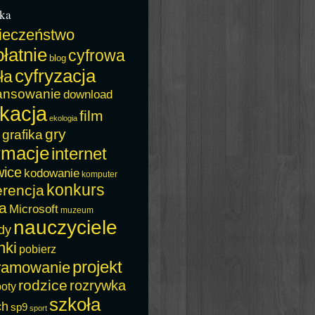
ka
ieczeństwo
łatnie
cyfrowa
blog
cyfryzacja
ła
ansowanie
download
kacja
film
ekologia
gry
grafika
rmacje
internet
wice
kodowanie
komputer
konkurs
erencja
a
Microsoft
muzeum
nauczyciele
dy
nki
pobierz
projekt
ramowanie
rodzice
rozrywka
boty
szkoła
ch
sp9
sport