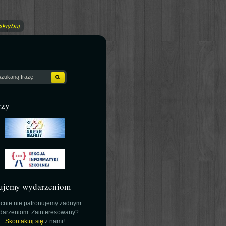
rzy
ujemy wydarzeniom
cnie nie patronujemy żadnym
darzeniom. Zainteresowany?
Skontaktuj się
z nami!