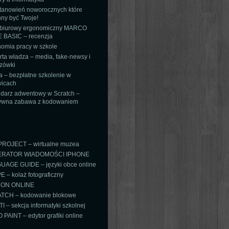
tanowień noworocznych które
ny być Twoje!
 biurowy ergonomiczny MARCO
 BASIC – recenzja
omia pracy w szkole
ta władza – media, fake-newsy i
zówki
 – bezpłatne szkolenie w
icach
darz adwentowy w Scratch –
tywna zabawa z kodowaniem
PROJECT – wirtualne muzea
RATOR WIADOMOŚCI IPHONE
AGE GUIDE – języki obce online
 – kolaż fotograficzny
ON ONLINE
TCH – kodowanie blokowe
TI – sekcja informatyki szkolnej
PAINT – edytor grafiki online