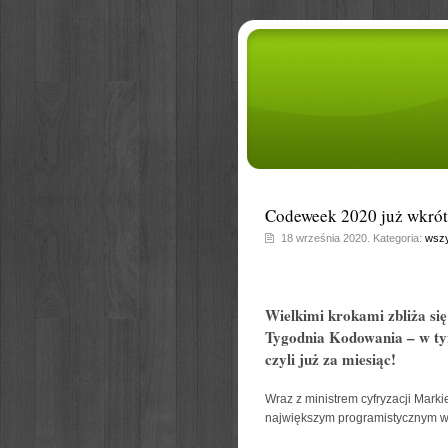
Codeweek 2020 już wkrót
18 września 2020. Kategoria:
wszy
Wielkimi krokami zbliża si
Tygodnia Kodowania – w ty
czyli już za miesiąc!
Wraz z ministrem cyfryzacji Mar
największym programistycznym w