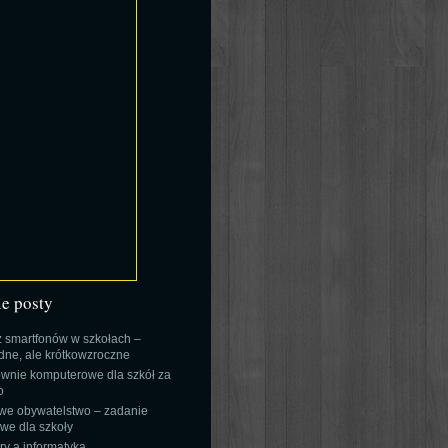
ie posty
 smartfonów w szkołach –
ne, ale krótkowzroczne
wnie komputerowe dla szkół za
o
we obywatelstwo – zadanie
e dla szkoły
y a informatyka