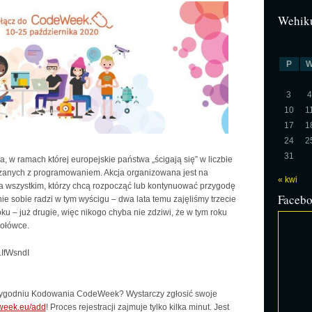
Wehiku
P
3
4
10
1
17
1
24
2
31
 w ramach której europejskie państwa „ścigają się” w liczbie
anych z programowaniem. Akcja organizowana jest na
« kwi
a wszystkim, którzy chcą rozpocząć lub kontynuować przygodę
Faceb
e sobie radzi w tym wyścigu – dwa lata temu zajęliśmy trzecie
u – już drugie, więc nikogo chyba nie zdziwi, że w tym roku
zołówce.
IfWsndI
 Tygodniu Kodowania CodeWeek? Wystarczy zgłosić swoje
eek.eu/add
! Proces rejestracji zajmuje tylko kilka minut. Jest