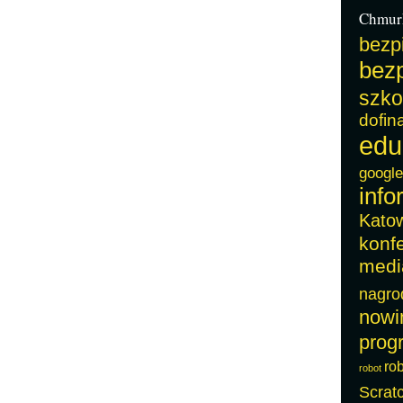
Chmur
bezp
bezp
szko
dofin
edu
google
info
Kato
konf
medi
nagro
nowi
prog
ro
robot
Scrat