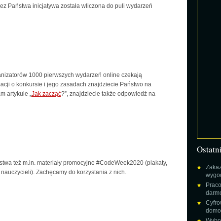
z Państwa inicjatywa została wliczona do puli wydarzeń
ganizatorów 1000 pierwszych wydarzeń online czekają
acji o konkursie i jego zasadach znajdziecie Państwo na
 artykule „
Jak zacząć
?”, znajdziecie także odpowiedź na
Ostatn
twa też m.in. materiały promocyjne #CodeWeek2020 (plakaty,
Zakaz
a nauczycieli). Zachęcamy do korzystania z nich.
wygod
Praco
darm
Cyfro
domow
Wybor