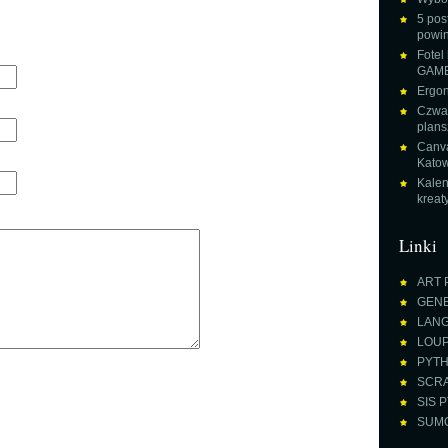
5 pos
powin
Fotel
GAME
Ergon
Czwar
plans
Canva
Katow
Kalen
krea
Linki
ART 
GENE
LANGU
LOUPE
PYTH
SCRA
SIS P
SUMO 