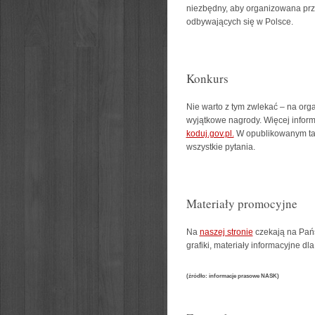
niezbędny, aby organizowana prze
odbywających się w Polsce.
Konkurs
Nie warto z tym zwlekać – na or
wyjątkowe nagrody. Więcej inform
koduj.gov.pl.
W opublikowanym tam
wszystkie pytania.
Materiały promocyjne
Na
naszej stronie
czekają na Pańs
grafiki, materiały informacyjne dl
(źródło: informacje prasowe NASK)