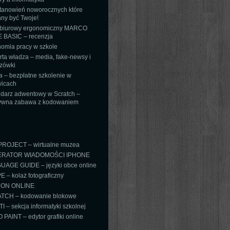
tanowień noworocznych które
ny być Twoje!
 biurowy ergonomiczny MARCO
 BASIC – recenzja
omia pracy w szkole
ta władza – media, fake-newsy i
zówki
 – bezpłatne szkolenie w
icach
darz adwentowy w Scratch –
tywna zabawa z kodowaniem
PROJECT – wirtualne muzea
RATOR WIADOMOŚCI IPHONE
AGE GUIDE – języki obce online
 – kolaż fotograficzny
ON ONLINE
TCH – kodowanie blokowe
TI – sekcja informatyki szkolnej
PAINT – edytor grafiki online