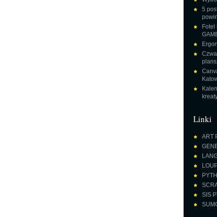
5 pos
powin
Fotel
GAME
Ergon
Czwar
plans
Canva
Katow
Kalen
krea
Linki
ART 
GENE
LANGU
LOUPE
PYTH
SCRA
SIS P
SUMO 