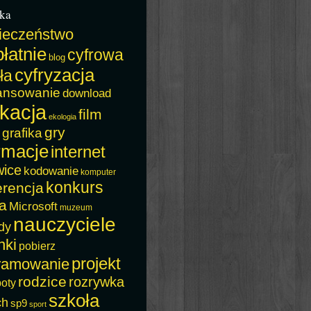
ka
ieczeństwo
łatnie
cyfrowa
blog
cyfryzacja
ła
ansowanie
download
kacja
film
ekologia
gry
grafika
rmacje
internet
wice
kodowanie
komputer
konkurs
erencja
a
Microsoft
muzeum
nauczyciele
dy
nki
pobierz
projekt
ramowanie
rodzice
rozrywka
boty
szkoła
ch
sp9
sport