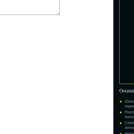
Ostatn
Zakaz
wygod
Praco
darm
Cyfro
domow
Wybor