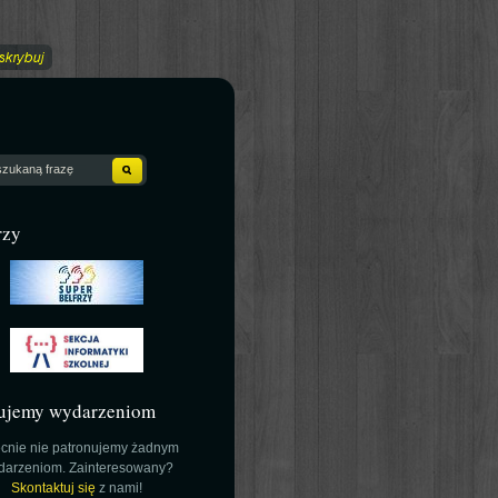
rzy
ujemy wydarzeniom
cnie nie patronujemy żadnym
darzeniom. Zainteresowany?
Skontaktuj się
z nami!