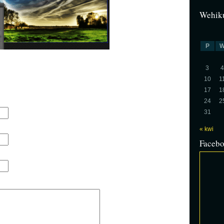
Wehiku
P
3
4
10
1
17
1
24
2
31
« kwi
Faceb