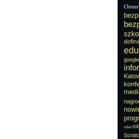
Chmur
bezp
bezp
szko
dofin
edu
google
info
Kato
konf
medi
nagro
nowi
prog
ro
robot
Scrat