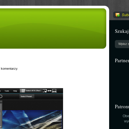
Szukaj
Partne
 komentarzy
.
Patron
Obe
wy