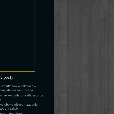
ie posty
 smartfonów w szkołach –
ne, ale krótkowzroczne
wnie komputerowe dla szkół za
o
we obywatelstwo – zadanie
e dla szkoły
y a informatyka