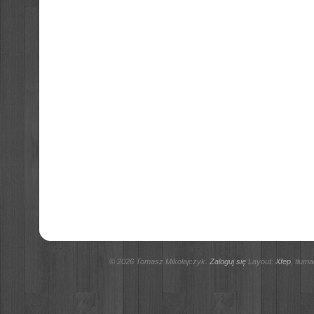
© 2026 Tomasz Mikołajczyk.
Zaloguj się
Layout:
Xfep
, tłum