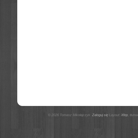
© 2026 Tomasz Mikołajczyk.
Zaloguj się
Layout:
Xfep
, tłum