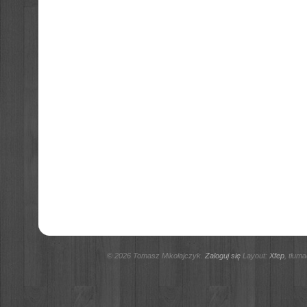
© 2026 Tomasz Mikołajczyk.
Zaloguj się
Layout:
Xfep
, tłum