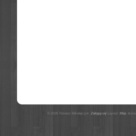
© 2026 Tomasz Mikołajczyk.
Zaloguj się
Layout:
Xfep
, tłum