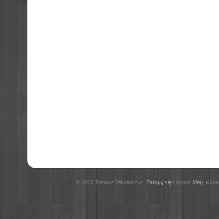
© 2026 Tomasz Mikołajczyk.
Zaloguj się
Layout:
Xfep
, tłum