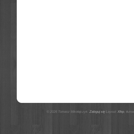
© 2026 Tomasz Mikołajczyk.
Zaloguj się
Layout:
Xfep
, tłum