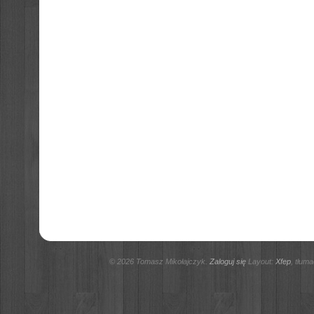
© 2026 Tomasz Mikołajczyk.
Zaloguj się
Layout:
Xfep
, tłum