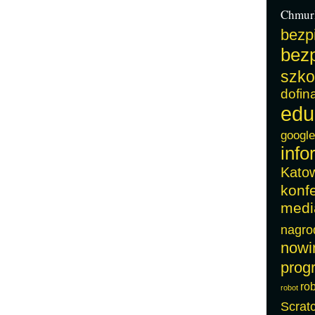
Chmur
bezp
bezp
szko
dofin
edu
google
info
Kato
konf
medi
nagro
nowi
prog
ro
robot
Scrat