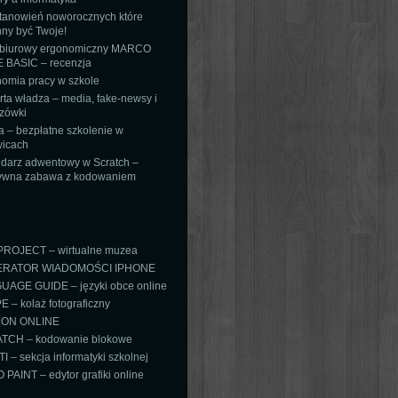
tanowień noworocznych które
ny być Twoje!
 biurowy ergonomiczny MARCO
 BASIC – recenzja
omia pracy w szkole
ta władza – media, fake-newsy i
zówki
 – bezpłatne szkolenie w
icach
darz adwentowy w Scratch –
tywna zabawa z kodowaniem
PROJECT – wirtualne muzea
RATOR WIADOMOŚCI IPHONE
AGE GUIDE – języki obce online
 – kolaż fotograficzny
ON ONLINE
TCH – kodowanie blokowe
TI – sekcja informatyki szkolnej
PAINT – edytor grafiki online