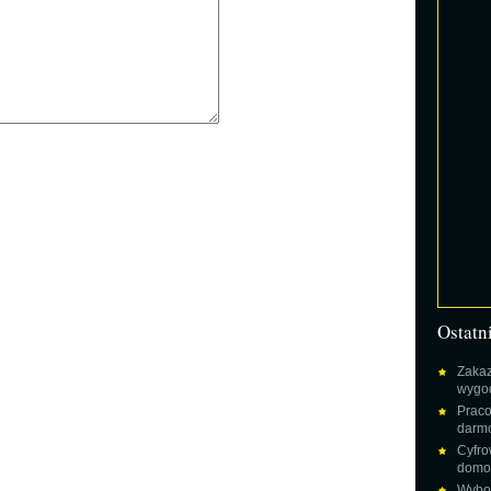
Ostatn
Zakaz
wygod
Praco
darm
Cyfro
domow
Wybor