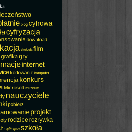
ka
ieczeństwo
łatnie
cyfrowa
blog
cyfryzacja
ła
ansowanie
download
kacja
film
ekologia
gry
grafika
rmacje
internet
wice
kodowanie
komputer
konkurs
erencja
a
Microsoft
muzeum
nauczyciele
dy
nki
pobierz
projekt
ramowanie
rodzice
rozrywka
boty
szkoła
ch
sp9
sport