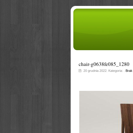
chair-g0638fe085_1280
20 grudnia 2022. Kategoria: .
Brak