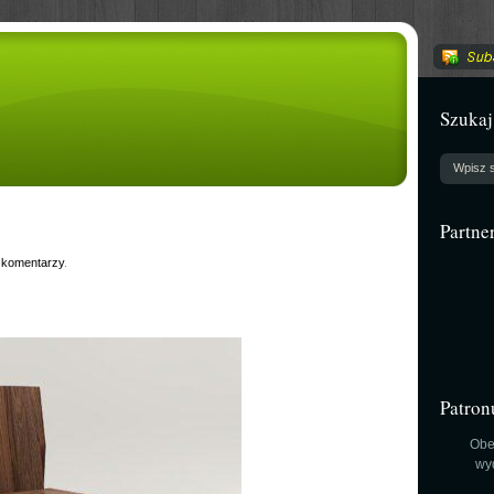
Szukaj
Partne
 komentarzy
.
Patron
Obe
wy