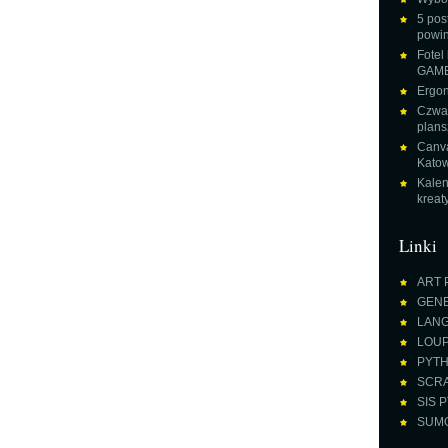
5 pos
powin
Fotel
GAME
Ergon
Czwar
plans
Canva
Katow
Kalen
krea
Linki
ART 
GENE
LANGU
LOUPE
PYTH
SCRA
SIS P
SUMO 