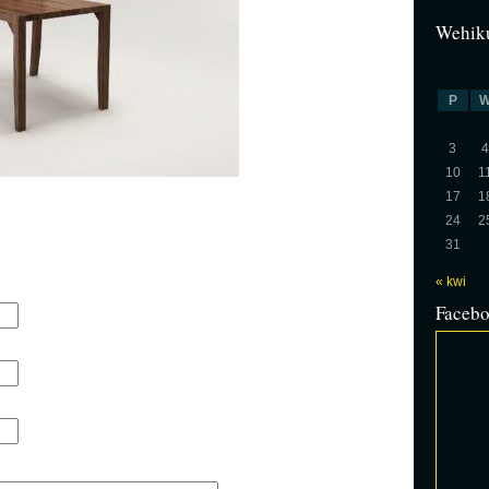
Wehiku
P
3
4
10
1
17
1
24
2
31
« kwi
Faceb