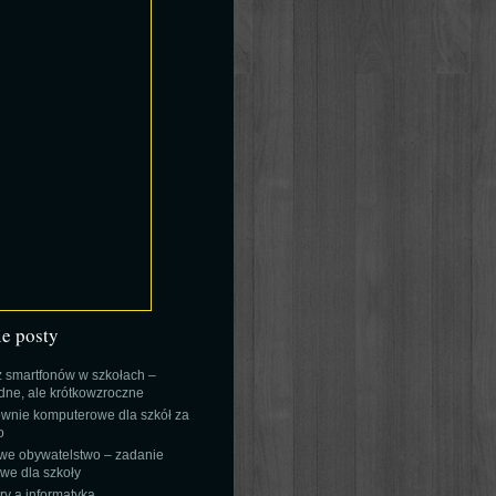
ie posty
 smartfonów w szkołach –
ne, ale krótkowzroczne
wnie komputerowe dla szkół za
o
we obywatelstwo – zadanie
e dla szkoły
y a informatyka