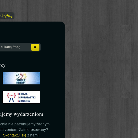
rzy
ujemy wydarzeniom
cnie nie patronujemy żadnym
darzeniom. Zainteresowany?
Skontaktuj się
z nami!