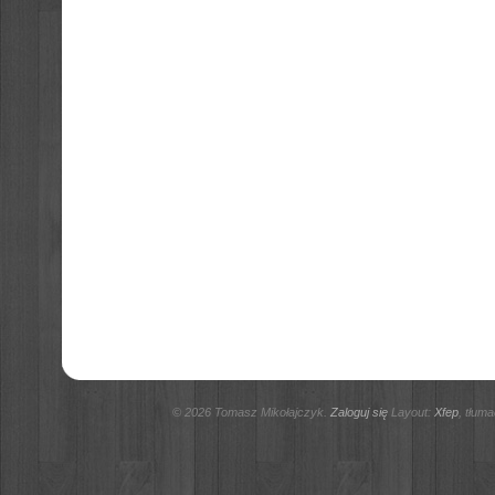
© 2026 Tomasz Mikołajczyk.
Zaloguj się
Layout:
Xfep
, tłum