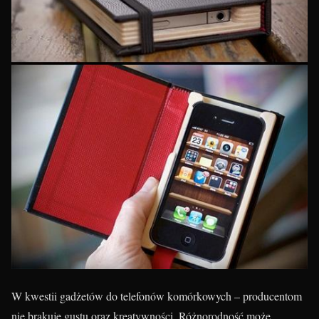
W kwestii gadżetów do telefonów komórkowych – producentom
nie brakuje gustu oraz kreatywności. Różnorodność może