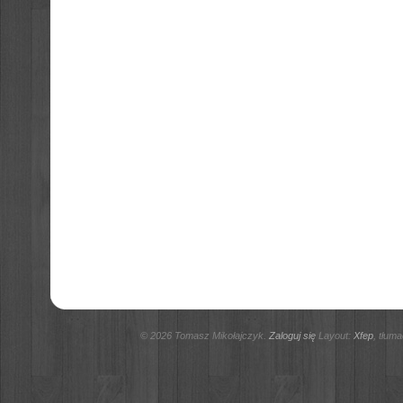
© 2026 Tomasz Mikołajczyk.
Zaloguj się
Layout:
Xfep
, tłum